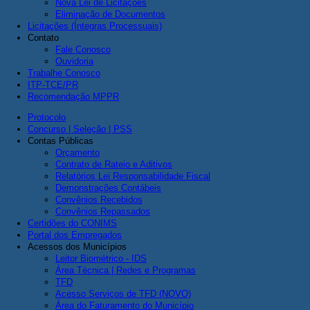
Nova Lei de Licitações
Eliminação de Documentos
Licitações (Íntegras Processuais)
Contato
Fale Conosco
Ouvidoria
Trabalhe Conosco
ITP-TCE/PR
Recomendação MPPR
Protocolo
Concurso | Seleção | PSS
Contas Públicas
Orçamento
Contrato de Rateio e Aditivos
Relatórios Lei Responsabilidade Fiscal
Demonstrações Contábeis
Convênios Recebidos
Convênios Repassados
Certidões do CONIMS
Portal dos Empregados
Acessos dos Municípios
Leitor Biométrico - IDS
Área Técnica | Redes e Programas
TFD
Acesso Serviços de TFD (NOVO)
Área do Faturamento do Município