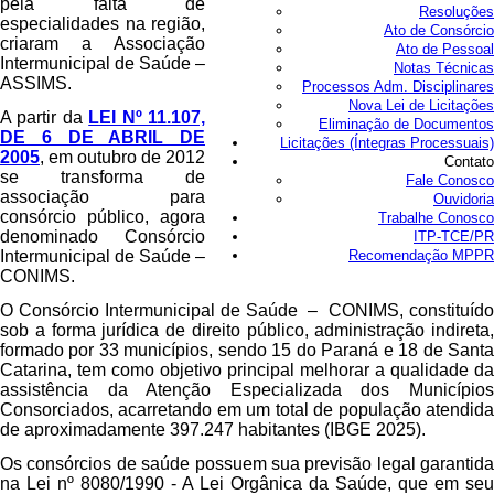
pela falta de
Resoluções
especialidades na região,
Ato de Consórcio
criaram a Associação
Ato de Pessoal
Intermunicipal de Saúde –
Notas Técnicas
ASSIMS.
Processos Adm. Disciplinares
Nova Lei de Licitações
A partir da
LEI Nº 11.107,
Eliminação de Documentos
DE 6 DE ABRIL DE
Licitações (Íntegras Processuais)
2005
, em outubro de 2012
Contato
se transforma de
Fale Conosco
associação para
Ouvidoria
consórcio público, agora
Trabalhe Conosco
denominado Consórcio
ITP-TCE/PR
Intermunicipal de Saúde –
Recomendação MPPR
CONIMS.
O Consórcio Intermunicipal de Saúde – CONIMS, constituído
sob a forma jurídica de direito público, administração indireta,
formado por 33 municípios, sendo 15 do Paraná e 18 de Santa
Catarina, tem como objetivo principal melhorar a qualidade da
assistência da Atenção Especializada dos Municípios
Consorciados, acarretando em um total de população atendida
de aproximadamente 397.247 habitantes (IBGE 2025).
Os consórcios de saúde possuem sua previsão legal garantida
na Lei nº 8080/1990 - A Lei Orgânica da Saúde, que em seu