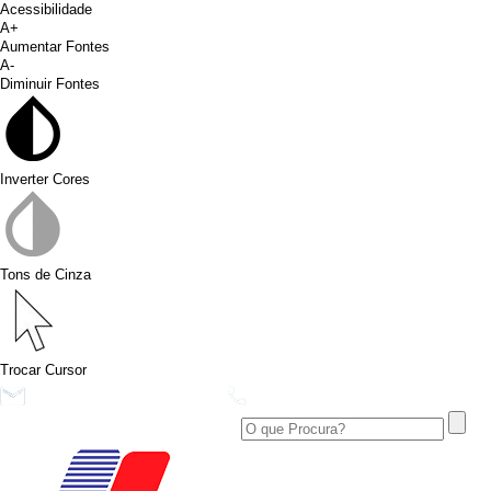
Acessibilidade
A+
Aumentar Fontes
A-
Diminuir Fontes
Inverter Cores
Tons de Cinza
Trocar Cursor
conims@conims.pr.gov.br
(46) 3313-3550
Ver no Facebook
Área Restrita
Ver no Instagram