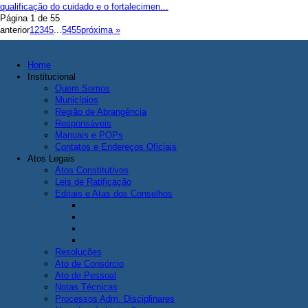
qualificação do cuidado e o fortalecimen...
Página 1 de 55
anterior
1
2
3
4
5
...
54
55
próxima »
Home
Institucional
Quem Somos
Municípios
Região de Abrangência
Responsáveis
Manuais e POPs
Contatos e Endereços Oficiais
Atos Legais
Atos Constitutivos
Leis de Ratificação
Editais e Atas dos Conselhos
Resoluções
Ato de Consórcio
Ato de Pessoal
Notas Técnicas
Processos Adm. Disciplinares