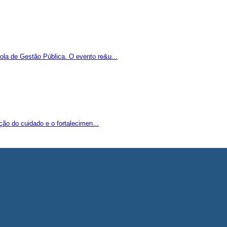
la de Gestão Pública. O evento re&u...
ão do cuidado e o fortalecimen...