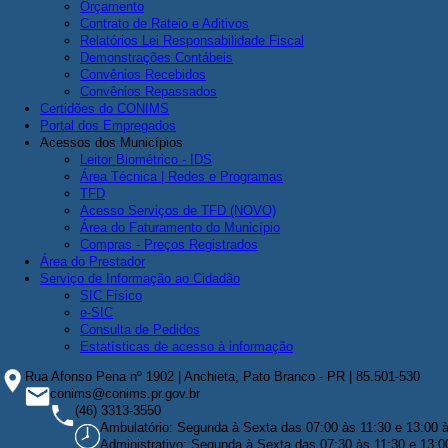
Orçamento
Contrato de Rateio e Aditivos
Relatórios Lei Responsabilidade Fiscal
Demonstrações Contábeis
Convênios Recebidos
Convênios Repassados
Certidões do CONIMS
Portal dos Empregados
Acessos dos Municípios
Leitor Biométrico - IDS
Área Técnica | Redes e Programas
TFD
Acesso Serviços de TFD (NOVO)
Área do Faturamento do Município
Compras - Preços Registrados
Área do Prestador
Serviço de Informação ao Cidadão
SIC Físico
e-SIC
Consulta de Pedidos
Estatísticas de acesso à informação
Rua Afonso Pena nº 1902 | Anchieta, Pato Branco - PR | 85.501-530
conims@conims.pr.gov.br
(46) 3313-3550
Ambulatório: Segunda à Sexta das 07:00 às 11:30 e 13:00 
Administrativo: Segunda à Sexta das 07:30 às 11:30 e 13:0