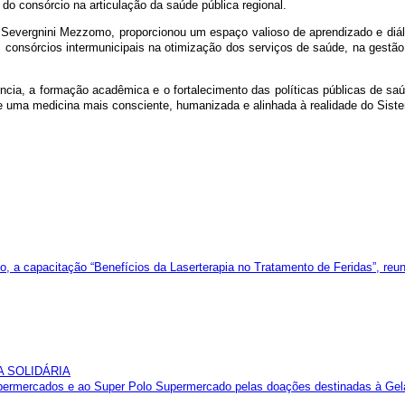
o consórcio na articulação da saúde pública regional.
 Severgnini Mezzomo, proporcionou um espaço valioso de aprendizado e diálo
consórcios intermunicipais na otimização dos serviços de saúde, na gestão
ncia, a formação acadêmica e o fortalecimento das políticas públicas de saú
 de uma medicina mais consciente, humanizada e alinhada à realidade do Sis
 a capacitação “Benefícios da Laserterapia no Tratamento de Feridas”, reun
A SOLIDÁRIA
mercados e ao Super Polo Supermercado pelas doações destinadas à Geladeir