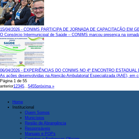
15/04/2026 - CONIMS PARTICIPA DE JORNADA DE CAPACITAÇÃO EM 
O Consórcio Intermunicipal de Saúde – CONIMS marcou presença na jornada
06/04/2026 - EXPERIÊNCIAS DO CONIMS NO 4º ENCONTRO ESTADUAL
As ações desenvolvidas na Atenção Ambulatorial Especializada (AAE), em con
Página 1 de 55
anterior
1
2
3
4
5
...
54
55
próxima »
Home
Institucional
Quem Somos
Municípios
Região de Abrangência
Responsáveis
Manuais e POPs
Contatos e Endereços Oficiais