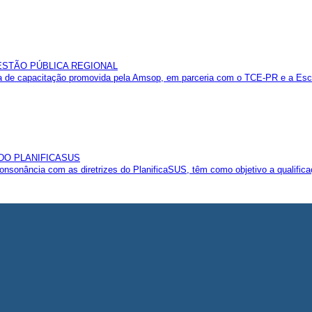
GESTÃO PÚBLICA REGIONAL
 de capacitação promovida pela Amsop, em parceria com o TCE-PR e a Esco
 DO PLANIFICASUS
sonância com as diretrizes do PlanificaSUS, têm como objetivo a qualificaç