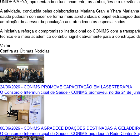
UNIDEP/AFYA, apresentando o funcionamento, as atribuições e a relevância d
A atividade, conduzida pelas colaboradoras Mariana Grahl e Yhara Marianna
saúde puderam conhecer de forma mais aprofundada o papel estratégico dos 
ampliação do acesso da população aos atendimentos especializados.
A iniciativa reforça o compromisso institucional do CONIMS com a transparê
técnico e o meio acadêmico contribui significativamente para a construção
Voltar
Confira as Últimas Notícias
24/06/2026 - CONIMS PROMOVE CAPACITAÇÃO EM LASERTERAPIA
O Consórcio Intermunicipal de Saúde - CONIMS promoveu, no dia 24 de junho,
08/06/2026 - CONIMS AGRADECE DOAÇÕES DESTINADAS À GELADEIR
O Consórcio Intermunicipal de Saúde - CONIMS agradece à Rede Center Super