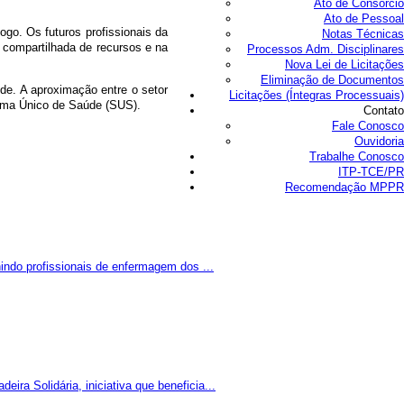
Ato de Consórcio
Ato de Pessoal
go. Os futuros profissionais da
Notas Técnicas
 compartilhada de recursos e na
Processos Adm. Disciplinares
Nova Lei de Licitações
Eliminação de Documentos
de. A aproximação entre o setor
Licitações (Íntegras Processuais)
tema Único de Saúde (SUS).
Contato
Fale Conosco
Ouvidoria
Trabalhe Conosco
ITP-TCE/PR
Recomendação MPPR
indo profissionais de enfermagem dos ...
a Solidária, iniciativa que beneficia...