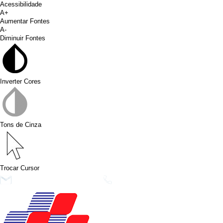
Acessibilidade
A+
Aumentar Fontes
A-
Diminuir Fontes
Inverter Cores
Tons de Cinza
Trocar Cursor
conims@conims.pr.gov.br
(46) 3313-3550
Ver no Faceb