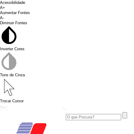
Acessibilidade
A+
Aumentar Fontes
A-
Diminuir Fontes
Inverter Cores
Tons de Cinza
Trocar Cursor
conims@conims.pr.gov.br
(46) 3313-3550
Ver no Facebook
Área Restrita
Ver no Instagram