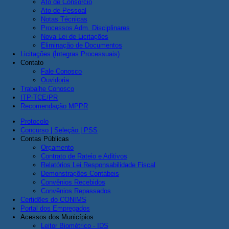
Ato de Consórcio
Ato de Pessoal
Notas Técnicas
Processos Adm. Disciplinares
Nova Lei de Licitações
Eliminação de Documentos
Licitações (Íntegras Processuais)
Contato
Fale Conosco
Ouvidoria
Trabalhe Conosco
ITP-TCE/PR
Recomendação MPPR
Protocolo
Concurso | Seleção | PSS
Contas Públicas
Orçamento
Contrato de Rateio e Aditivos
Relatórios Lei Responsabilidade Fiscal
Demonstrações Contábeis
Convênios Recebidos
Convênios Repassados
Certidões do CONIMS
Portal dos Empregados
Acessos dos Municípios
Leitor Biométrico - IDS