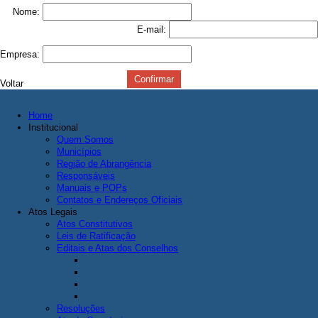
Nome:
E-mail:
Empresa:
Voltar
Home
Institucional
Quem Somos
Municípios
Região de Abrangência
Responsáveis
Manuais e POPs
Contatos e Endereços Oficiais
Atos Legais
Atos Constitutivos
Leis de Ratificação
Editais e Atas dos Conselhos
Resoluções