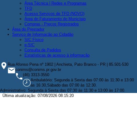
Área Técnica | Redes e Programas
TFD
Acesso Serviços de TFD (NOVO)
Área do Faturamento do Município
Compras - Preços Registrados
Área do Prestador
Serviço de Informação ao Cidadão
SIC Físico
e-SIC
Consulta de Pedidos
Estatísticas de acesso à informação
Rua Afonso Pena nº 1902 | Anchieta, Pato Branco - PR | 85.501-530
conims@conims.pr.gov.br
(46) 3313-3550
Ambulatório: Segunda à Sexta das 07:00 às 11:30 e 13:00
às 16:30,Sábado das 07:00 às 12:30.
Administrativo: Segunda à Sexta das 07:30 às 11:30 e 13:00 às 17:00.
Última atualização: 07/08/2026 08:15:20