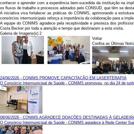
conhecer e aprender com a experiência bem-sucedida da instituição na im
os fluxos de trabalho e processos adotados pelo CONSUD, que têm se dest
A iniciativa visa fortalecer as práticas do CONIMS, aprimorando a estru
consórcios intermunicipais reforça a importância da colaboração para a imp
A equipe do CONIMS agradece pela receptividade e presteza dos profissio
Costa Becker por toda a atenção e tempo que destinaram a esta visita.
Galeria de Imagens(s) 2
Voltar
Confira as Últimas Notí
24/06/2026 - CONIMS PROMOVE CAPACITAÇÃO EM LASERTERAPIA
O Consórcio Intermunicipal de Saúde - CONIMS promoveu, no dia 24 de junho,
08/06/2026 - CONIMS AGRADECE DOAÇÕES DESTINADAS À GELADEIR
O Consórcio Intermunicipal de Saúde - CONIMS agradece à Rede Center Super