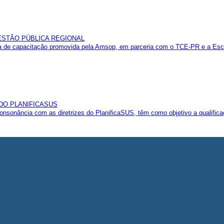
GESTÃO PÚBLICA REGIONAL
 de capacitação promovida pela Amsop, em parceria com o TCE-PR e a Esco
 DO PLANIFICASUS
sonância com as diretrizes do PlanificaSUS, têm como objetivo a qualificaç