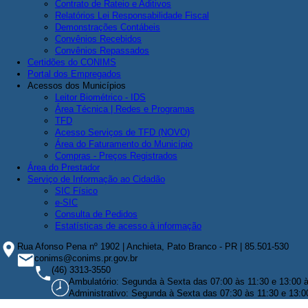
Contrato de Rateio e Aditivos
Relatórios Lei Responsabilidade Fiscal
Demonstrações Contábeis
Convênios Recebidos
Convênios Repassados
Certidões do CONIMS
Portal dos Empregados
Acessos dos Municípios
Leitor Biométrico - IDS
Área Técnica | Redes e Programas
TFD
Acesso Serviços de TFD (NOVO)
Área do Faturamento do Município
Compras - Preços Registrados
Área do Prestador
Serviço de Informação ao Cidadão
SIC Físico
e-SIC
Consulta de Pedidos
Estatísticas de acesso à informação
Rua Afonso Pena nº 1902 | Anchieta, Pato Branco - PR | 85.501-530
conims@conims.pr.gov.br
(46) 3313-3550
Ambulatório: Segunda à Sexta das 07:00 às 11:30 e 13:00 
Administrativo: Segunda à Sexta das 07:30 às 11:30 e 13:0