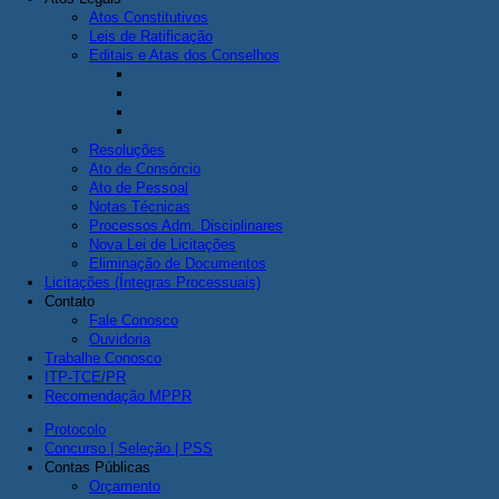
Atos Constitutivos
Leis de Ratificação
Editais e Atas dos Conselhos
Resoluções
Ato de Consórcio
Ato de Pessoal
Notas Técnicas
Processos Adm. Disciplinares
Nova Lei de Licitações
Eliminação de Documentos
Licitações (Íntegras Processuais)
Contato
Fale Conosco
Ouvidoria
Trabalhe Conosco
ITP-TCE/PR
Recomendação MPPR
Protocolo
Concurso | Seleção | PSS
Contas Públicas
Orçamento