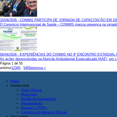
15/04/2026 - CONIMS PARTICIPA DE JORNADA DE CAPACITAÇÃO EM 
O Consórcio Intermunicipal de Saúde – CONIMS marcou presença na jornada
06/04/2026 - EXPERIÊNCIAS DO CONIMS NO 4º ENCONTRO ESTADUAL
As ações desenvolvidas na Atenção Ambulatorial Especializada (AAE), em con
Página 1 de 55
anterior
1
2
3
4
5
...
54
55
próxima »
Home
Institucional
Quem Somos
Municípios
Região de Abrangência
Responsáveis
Manuais e POPs
Contatos e Endereços Oficiais
Atos Legais