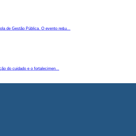
la de Gestão Pública. O evento re&u...
ão do cuidado e o fortalecimen...