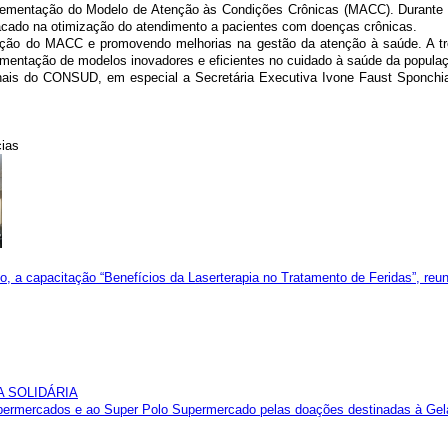
plementação do Modelo de Atenção às Condições Crônicas (MACC). Durante 
acado na otimização do atendimento a pacientes com doenças crônicas.
turação do MACC e promovendo melhorias na gestão da atenção à saúde. A t
lementação de modelos inovadores e eficientes no cuidado à saúde da popula
nais do CONSUD, em especial a Secretária Executiva Ivone Faust Sponchiad
cias
 a capacitação “Benefícios da Laserterapia no Tratamento de Feridas”, reun
A SOLIDÁRIA
mercados e ao Super Polo Supermercado pelas doações destinadas à Geladeir