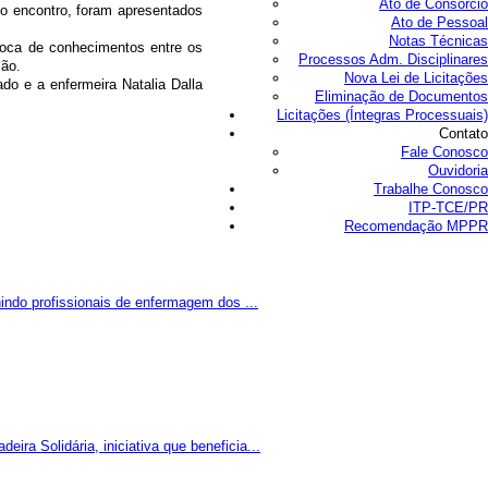
Ato de Consórcio
o encontro, foram apresentados
Ato de Pessoal
Notas Técnicas
roca de conhecimentos entre os
Processos Adm. Disciplinares
ção.
Nova Lei de Licitações
o e a enfermeira Natalia Dalla
Eliminação de Documentos
Licitações (Íntegras Processuais)
Contato
Fale Conosco
Ouvidoria
Trabalhe Conosco
ITP-TCE/PR
Recomendação MPPR
indo profissionais de enfermagem dos ...
a Solidária, iniciativa que beneficia...