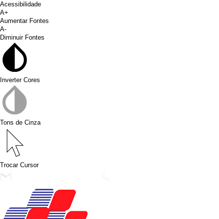
Acessibilidade
A+
Aumentar Fontes
A-
Diminuir Fontes
Inverter Cores
Tons de Cinza
Trocar Cursor
conims@conims.pr.gov.br
(46) 3313-3550
Ver no Faceb