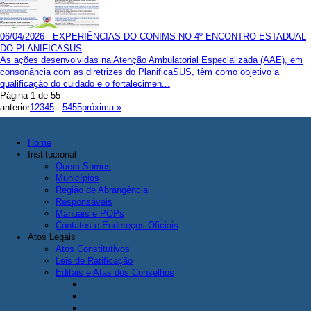
06/04/2026 - EXPERIÊNCIAS DO CONIMS NO 4º ENCONTRO ESTADUAL
DO PLANIFICASUS
As ações desenvolvidas na Atenção Ambulatorial Especializada (AAE), em
consonância com as diretrizes do PlanificaSUS, têm como objetivo a
qualificação do cuidado e o fortalecimen...
Página 1 de 55
anterior
1
2
3
4
5
...
54
55
próxima »
Home
Institucional
Quem Somos
Municípios
Região de Abrangência
Responsáveis
Manuais e POPs
Contatos e Endereços Oficiais
Atos Legais
Atos Constitutivos
Leis de Ratificação
Editais e Atas dos Conselhos