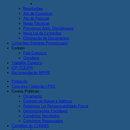
Resoluções
Ato de Consórcio
Ato de Pessoal
Notas Técnicas
Processos Adm. Disciplinares
Nova Lei de Licitações
Eliminação de Documentos
Licitações (Íntegras Processuais)
Contato
Fale Conosco
Ouvidoria
Trabalhe Conosco
ITP-TCE/PR
Recomendação MPPR
Protocolo
Concurso | Seleção | PSS
Contas Públicas
Orçamento
Contrato de Rateio e Aditivos
Relatórios Lei Responsabilidade Fiscal
Demonstrações Contábeis
Convênios Recebidos
Convênios Repassados
Certidões do CONIMS