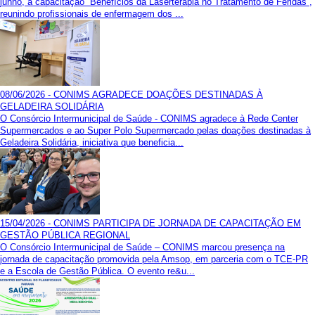
junho, a capacitação “Benefícios da Laserterapia no Tratamento de Feridas”,
reunindo profissionais de enfermagem dos ...
08/06/2026 - CONIMS AGRADECE DOAÇÕES DESTINADAS À
GELADEIRA SOLIDÁRIA
O Consórcio Intermunicipal de Saúde - CONIMS agradece à Rede Center
Supermercados e ao Super Polo Supermercado pelas doações destinadas à
Geladeira Solidária, iniciativa que beneficia...
15/04/2026 - CONIMS PARTICIPA DE JORNADA DE CAPACITAÇÃO EM
GESTÃO PÚBLICA REGIONAL
O Consórcio Intermunicipal de Saúde – CONIMS marcou presença na
jornada de capacitação promovida pela Amsop, em parceria com o TCE-PR
e a Escola de Gestão Pública. O evento re&u...