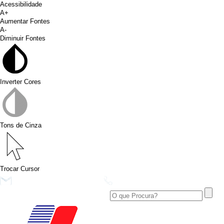
Acessibilidade
A+
Aumentar Fontes
A-
Diminuir Fontes
Inverter Cores
Tons de Cinza
Trocar Cursor
conims@conims.pr.gov.br
(46) 3313-3550
Ver no Facebook
Área Restrita
Ver no Instagram