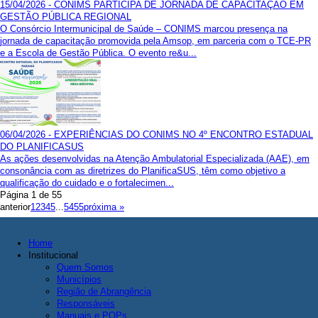
15/04/2026 - CONIMS PARTICIPA DE JORNADA DE CAPACITAÇÃO EM
GESTÃO PÚBLICA REGIONAL
O Consórcio Intermunicipal de Saúde – CONIMS marcou presença na
jornada de capacitação promovida pela Amsop, em parceria com o TCE-PR
e a Escola de Gestão Pública. O evento re&u...
06/04/2026 - EXPERIÊNCIAS DO CONIMS NO 4º ENCONTRO ESTADUAL
DO PLANIFICASUS
As ações desenvolvidas na Atenção Ambulatorial Especializada (AAE), em
consonância com as diretrizes do PlanificaSUS, têm como objetivo a
qualificação do cuidado e o fortalecimen...
Página 1 de 55
anterior
1
2
3
4
5
...
54
55
próxima »
Home
Institucional
Quem Somos
Municípios
Região de Abrangência
Responsáveis
Manuais e POPs