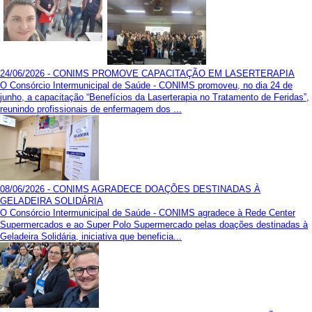
24/06/2026 - CONIMS PROMOVE CAPACITAÇÃO EM LASERTERAPIA
O Consórcio Intermunicipal de Saúde - CONIMS promoveu, no dia 24 de
junho, a capacitação “Benefícios da Laserterapia no Tratamento de Feridas”,
reunindo profissionais de enfermagem dos ...
08/06/2026 - CONIMS AGRADECE DOAÇÕES DESTINADAS À
GELADEIRA SOLIDÁRIA
O Consórcio Intermunicipal de Saúde - CONIMS agradece à Rede Center
Supermercados e ao Super Polo Supermercado pelas doações destinadas à
Geladeira Solidária, iniciativa que beneficia...