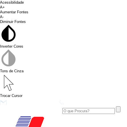
Acessibilidade
A+
Aumentar Fontes
A-
Diminuir Fontes
Inverter Cores
Tons de Cinza
Trocar Cursor
conims@conims.pr.gov.br
(46) 3313-3550
Ver no Facebook
Área Restrita
Ver no Instagram