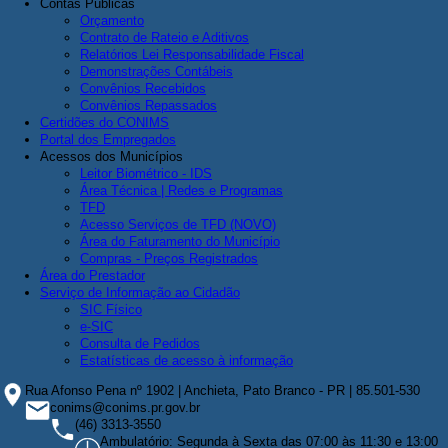
Contas Públicas
Orçamento
Contrato de Rateio e Aditivos
Relatórios Lei Responsabilidade Fiscal
Demonstrações Contábeis
Convênios Recebidos
Convênios Repassados
Certidões do CONIMS
Portal dos Empregados
Acessos dos Municípios
Leitor Biométrico - IDS
Área Técnica | Redes e Programas
TFD
Acesso Serviços de TFD (NOVO)
Área do Faturamento do Município
Compras - Preços Registrados
Área do Prestador
Serviço de Informação ao Cidadão
SIC Físico
e-SIC
Consulta de Pedidos
Estatísticas de acesso à informação
Rua Afonso Pena nº 1902 | Anchieta, Pato Branco - PR | 85.501-530
conims@conims.pr.gov.br
(46) 3313-3550
Ambulatório: Segunda à Sexta das 07:00 às 11:30 e 13:00