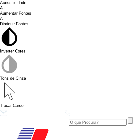
Acessibilidade
A+
Aumentar Fontes
A-
Diminuir Fontes
Inverter Cores
Tons de Cinza
Trocar Cursor
conims@conims.pr.gov.br
(46) 3313-3550
Ver no Facebook
Área Restrita
Ver no Instagram