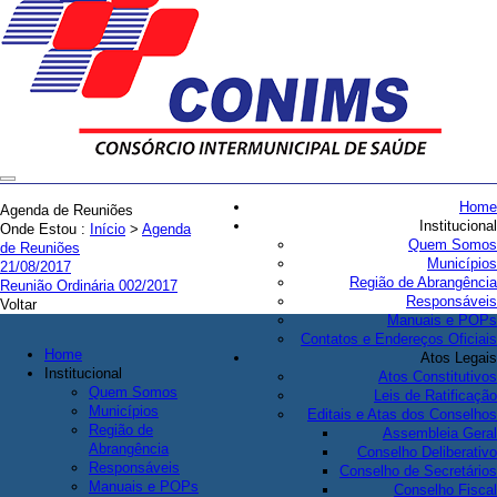
Home
Agenda de Reuniões
Institucional
Onde Estou :
Início
>
Agenda
Quem Somos
de Reuniões
Municípios
21/08/2017
Região de Abrangência
Reunião Ordinária 002/2017
Responsáveis
Voltar
Manuais e POPs
Contatos e Endereços Oficiais
Home
Atos Legais
Institucional
Atos Constitutivos
Quem Somos
Leis de Ratificação
Municípios
Editais e Atas dos Conselhos
Região de
Assembleia Geral
Abrangência
Conselho Deliberativo
Responsáveis
Conselho de Secretários
Manuais e POPs
Conselho Fiscal