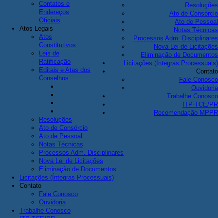
Contatos e
Resoluções
Endereços
Ato de Consórcio
Oficiais
Ato de Pessoal
Atos Legais
Notas Técnicas
Atos
Processos Adm. Disciplinares
Constitutivos
Nova Lei de Licitações
Leis de
Eliminação de Documentos
Ratificação
Licitações (Íntegras Processuais)
Editais e Atas dos
Contato
Conselhos
Fale Conosco
Ouvidoria
Trabalhe Conosco
ITP-TCE/PR
Recomendação MPPR
Resoluções
Ato de Consórcio
Ato de Pessoal
Notas Técnicas
Processos Adm. Disciplinares
Nova Lei de Licitações
Eliminação de Documentos
Licitações (Íntegras Processuais)
Contato
Fale Conosco
Ouvidoria
Trabalhe Conosco