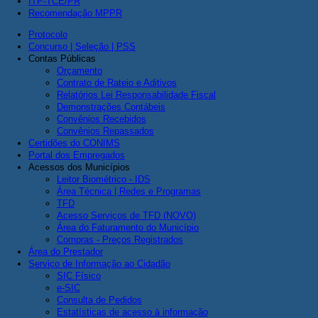
ITP-TCE/PR
Recomendação MPPR
Protocolo
Concurso | Seleção | PSS
Contas Públicas
Orçamento
Contrato de Rateio e Aditivos
Relatórios Lei Responsabilidade Fiscal
Demonstrações Contábeis
Convênios Recebidos
Convênios Repassados
Certidões do CONIMS
Portal dos Empregados
Acessos dos Municípios
Leitor Biométrico - IDS
Área Técnica | Redes e Programas
TFD
Acesso Serviços de TFD (NOVO)
Área do Faturamento do Município
Compras - Preços Registrados
Área do Prestador
Serviço de Informação ao Cidadão
SIC Físico
e-SIC
Consulta de Pedidos
Estatísticas de acesso à informação