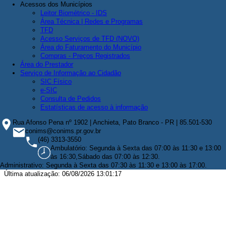
Acessos dos Municípios
Leitor Biométrico - IDS
Área Técnica | Redes e Programas
TFD
Acesso Serviços de TFD (NOVO)
Área do Faturamento do Município
Compras - Preços Registrados
Área do Prestador
Serviço de Informação ao Cidadão
SIC Físico
e-SIC
Consulta de Pedidos
Estatísticas de acesso à informação
Rua Afonso Pena nº 1902 | Anchieta, Pato Branco - PR | 85.501-530
conims@conims.pr.gov.br
(46) 3313-3550
Ambulatório: Segunda à Sexta das 07:00 às 11:30 e 13:00
às 16:30,Sábado das 07:00 às 12:30.
Administrativo: Segunda à Sexta das 07:30 às 11:30 e 13:00 às 17:00.
Última atualização: 06/08/2026 13:01:17