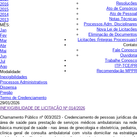
Resoluções
2016
Ato de Consórcio
2015
Ato de Pessoal
2014
Notas Técnicas
2013
Processos Adm. Disciplinares
MÊS:
Nova Lei de Licitações
Jan
Eliminação de Documentos
Fev
Licitações (Íntegras Processuais)
Mar
Contato
Abr
Fale Conosco
Mai
Ouvidoria
Jun
Trabalhe Conosco
Jul
ITP-TCE/PR
Ago
Recomendação MPPR
Modalidade:
Inexigibilidades
Processos Administrativos
Dispensa
Pregão
Termo de Credenciamento
29/01/2026
INEXIGIBILIDADE DE LICITAÇÃO Nº 014/2026
Chamamento Público nº 003/2023 - Credenciamento de pessoas jurídicas da
área de saúde para prestação de serviços médicos ambulatoriais na rede
básica municipal de saúde - nas áreas de ginecologia e obstetrícia, pediatria,
clínica geral de consulta ambulatorial com visita domiciliar na estratégia