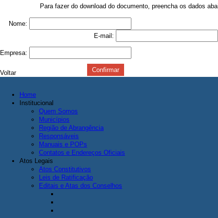
Para fazer do download do documento, preencha os dados aba
Nome:
E-mail:
Empresa:
Voltar
Home
Institucional
Quem Somos
Municípios
Região de Abrangência
Responsáveis
Manuais e POPs
Contatos e Endereços Oficiais
Atos Legais
Atos Constitutivos
Leis de Ratificação
Editais e Atas dos Conselhos