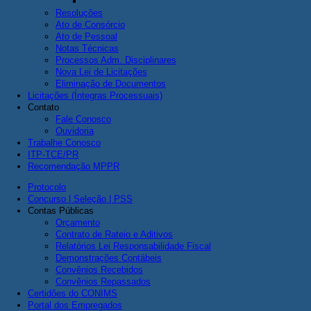
Resoluções
Ato de Consórcio
Ato de Pessoal
Notas Técnicas
Processos Adm. Disciplinares
Nova Lei de Licitações
Eliminação de Documentos
Licitações (Íntegras Processuais)
Contato
Fale Conosco
Ouvidoria
Trabalhe Conosco
ITP-TCE/PR
Recomendação MPPR
Protocolo
Concurso | Seleção | PSS
Contas Públicas
Orçamento
Contrato de Rateio e Aditivos
Relatórios Lei Responsabilidade Fiscal
Demonstrações Contábeis
Convênios Recebidos
Convênios Repassados
Certidões do CONIMS
Portal dos Empregados