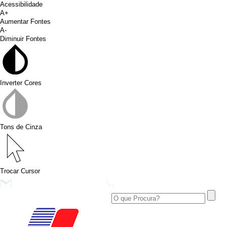
Acessibilidade
A+
Aumentar Fontes
A-
Diminuir Fontes
Inverter Cores
Tons de Cinza
Trocar Cursor
conims@conims.pr.gov.br
(46) 3313-3550
Ver no Facebook
Área Restrita
Ver no Instagram