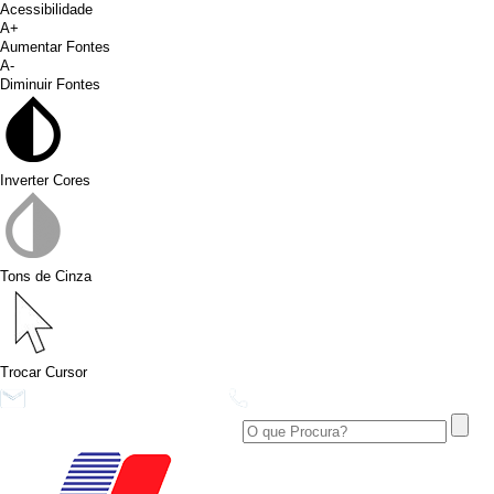
Acessibilidade
A+
Aumentar Fontes
A-
Diminuir Fontes
Inverter Cores
Tons de Cinza
Trocar Cursor
conims@conims.pr.gov.br
(46) 3313-3550
Ver no Facebook
Área Restrita
Ver no Instagram