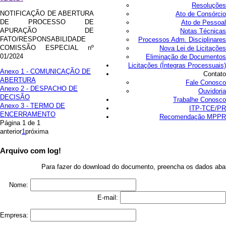
Resoluções
NOTIFICAÇÃO DE ABERTURA
Ato de Consórcio
DE PROCESSO DE
Ato de Pessoal
APURAÇÃO DE
Notas Técnicas
FATO/RESPONSABILIDADE
Processos Adm. Disciplinares
COMISSÃO ESPECIAL nº
Nova Lei de Licitações
01/2024
Eliminação de Documentos
Licitações (Íntegras Processuais)
Anexo 1 - COMUNICAÇÃO DE
Contato
ABERTURA
Fale Conosco
Anexo 2 - DESPACHO DE
Ouvidoria
DECISÃO
Trabalhe Conosco
Anexo 3 - TERMO DE
ITP-TCE/PR
ENCERRAMENTO
Recomendação MPPR
Página 1 de 1
anterior
1
próxima
Arquivo com log!
X
Para fazer do download do documento, preencha os dados aba
Nome:
E-mail:
Empresa: