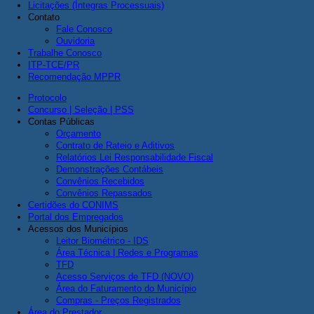
Licitações (Íntegras Processuais)
Contato
Fale Conosco
Ouvidoria
Trabalhe Conosco
ITP-TCE/PR
Recomendação MPPR
Protocolo
Concurso | Seleção | PSS
Contas Públicas
Orçamento
Contrato de Rateio e Aditivos
Relatórios Lei Responsabilidade Fiscal
Demonstrações Contábeis
Convênios Recebidos
Convênios Repassados
Certidões do CONIMS
Portal dos Empregados
Acessos dos Municípios
Leitor Biométrico - IDS
Área Técnica | Redes e Programas
TFD
Acesso Serviços de TFD (NOVO)
Área do Faturamento do Município
Compras - Preços Registrados
Área do Prestador