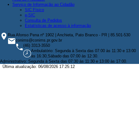
Serviço de Informação ao Cidadão
SIC Físico
e-SIC
Consulta de Pedidos
Estatísticas de acesso à informação
Rua Afonso Pena nº 1902 | Anchieta, Pato Branco - PR | 85.501-530
conims@conims.pr.gov.br
(46) 3313-3550
Ambulatório: Segunda à Sexta das 07:00 às 11:30 e 13:00
às 16:30,Sábado das 07:00 às 12:30.
Administrativo: Segunda à Sexta das 07:30 às 11:30 e 13:00 às 17:00.
Última atualização: 06/08/2026 17:25:12