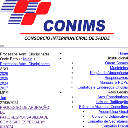
Home
Processos Adm. Disciplinares
Institucional
Onde Estou :
Início
>
Quem Somos
Processos Adm. Disciplinares
Municípios
ANO:
Região de Abrangência
2026
Responsáveis
2025
Manuais e POPs
2024
Contatos e Endereços Oficiais
2017
Atos Legais
MÊS:
Atos Constitutivos
Jun
Leis de Ratificação
27/06/2024
Editais e Atas dos Conselhos
PROCESSO DE APURAÇÃO
Assembleia Geral
DE
Conselho Deliberativo
FATO/RESPONSABILIDADE
Conselho de Secretários
COMISSÃO ESPECIAL nº
Conselho Fiscal
01/2024