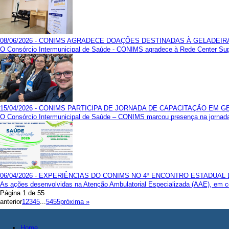
08/06/2026 - CONIMS AGRADECE DOAÇÕES DESTINADAS À GELADEIR
O Consórcio Intermunicipal de Saúde - CONIMS agradece à Rede Center Super
15/04/2026 - CONIMS PARTICIPA DE JORNADA DE CAPACITAÇÃO EM 
O Consórcio Intermunicipal de Saúde – CONIMS marcou presença na jornada
06/04/2026 - EXPERIÊNCIAS DO CONIMS NO 4º ENCONTRO ESTADUAL
As ações desenvolvidas na Atenção Ambulatorial Especializada (AAE), em con
Página 1 de 55
anterior
1
2
3
4
5
...
54
55
próxima »
Home