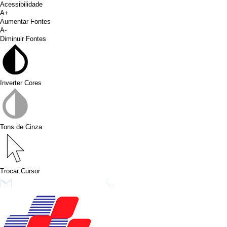
Acessibilidade
A+
Aumentar Fontes
A-
Diminuir Fontes
Inverter Cores
Tons de Cinza
Trocar Cursor
conims@conims.pr.gov.br
(46) 3313-3550
Ver no Faceb