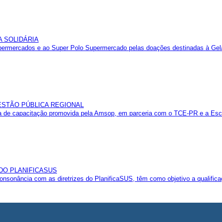
A SOLIDÁRIA
mercados e ao Super Polo Supermercado pelas doações destinadas à Geladeir
GESTÃO PÚBLICA REGIONAL
 de capacitação promovida pela Amsop, em parceria com o TCE-PR e a Esco
 DO PLANIFICASUS
sonância com as diretrizes do PlanificaSUS, têm como objetivo a qualificaç