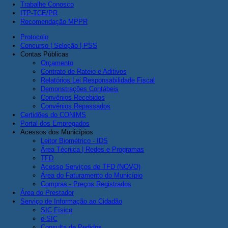
Trabalhe Conosco
ITP-TCE/PR
Recomendação MPPR
Protocolo
Concurso | Seleção | PSS
Contas Públicas
Orçamento
Contrato de Rateio e Aditivos
Relatórios Lei Responsabilidade Fiscal
Demonstrações Contábeis
Convênios Recebidos
Convênios Repassados
Certidões do CONIMS
Portal dos Empregados
Acessos dos Municípios
Leitor Biométrico - IDS
Área Técnica | Redes e Programas
TFD
Acesso Serviços de TFD (NOVO)
Área do Faturamento do Município
Compras - Preços Registrados
Área do Prestador
Serviço de Informação ao Cidadão
SIC Físico
e-SIC
Consulta de Pedidos