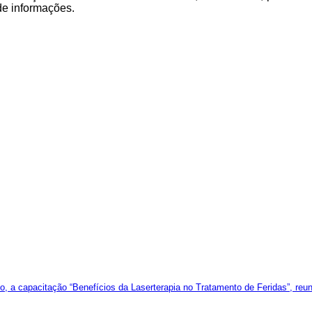
de informações.
 a capacitação “Benefícios da Laserterapia no Tratamento de Feridas”, reun