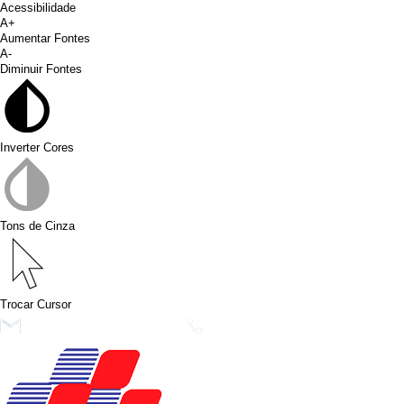
Acessibilidade
A+
Aumentar Fontes
A-
Diminuir Fontes
Inverter Cores
Tons de Cinza
Trocar Cursor
conims@conims.pr.gov.br
(46) 3313-3550
Ver no Faceb