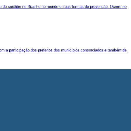
de do suicídio no Brasil e no mundo e suas formas de prevenção. Ocorre no
 com a participação dos prefeitos dos municípios consorciados e também de