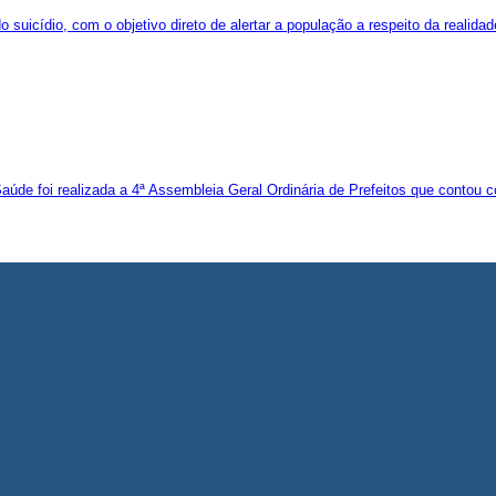
icídio, com o objetivo direto de alertar a população a respeito da realida
 Saúde foi realizada a 4ª Assembleia Geral Ordinária de Prefeitos que contou