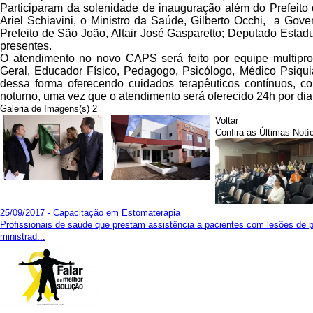
Participaram da solenidade de inauguração além do Prefeito
Ariel Schiavini, o Ministro da Saúde, Gilberto Occhi, a Gov
Prefeito de São João, Altair José Gasparetto; Deputado Estadu
presentes.
O atendimento no novo CAPS será feito por equipe multiprof
Geral, Educador Físico, Pedagogo, Psicólogo, Médico Psiquia
dessa forma oferecendo cuidados terapêuticos contínuos, 
noturno, uma vez que o atendimento será oferecido 24h por dia,
Galeria de Imagens(s) 2
Voltar
Confira as Últimas Notí
25/09/2017 - Capacitação em Estomaterapia
Profissionais de saúde que prestam assistência a pacientes com lesões de pe
ministrad...