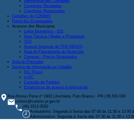
Demonstrações Contábeis
Convênios Recebidos
Convênios Repassados
Certidões do CONIMS
Portal dos Empregados
Acessos dos Municípios
Leitor Biométrico - IDS
Área Técnica | Redes e Programas
TFD
Acesso Serviços de TFD (NOVO)
Área do Faturamento do Município
Compras - Preços Registrados
Área do Prestador
Serviço de Informação ao Cidadão
SIC Físico
e-SIC
Consulta de Pedidos
Estatísticas de acesso à informação
Rua Afonso Pena nº 1902 | Anchieta, Pato Branco - PR | 85.501-530
conims@conims.pr.gov.br
(46) 3313-3550
Ambulatório: Segunda à Sexta das 07:00 às 11:30 e 13:00 
Administrativo: Segunda à Sexta das 07:30 às 11:30 e 13:0