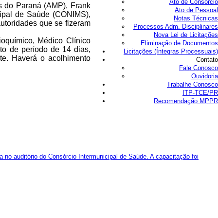
Ato de Consórcio
os do Paraná (AMP), Frank
Ato de Pessoal
icipal de Saúde (CONIMS),
Notas Técnicas
autoridades que se fizeram
Processos Adm. Disciplinares
Nova Lei de Licitações
ioquímico, Médico Clínico
Eliminação de Documentos
to de período de 14 dias,
Licitações (Íntegras Processuais)
te. Haverá o acolhimento
Contato
Fale Conosco
Ouvidoria
Trabalhe Conosco
ITP-TCE/PR
Recomendação MPPR
a no auditório do Consórcio Intermunicipal de Saúde. A capacitação foi