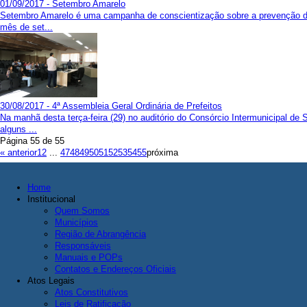
01/09/2017 - Setembro Amarelo
Setembro Amarelo é uma campanha de conscientização sobre a prevenção do su
mês de set...
30/08/2017 - 4ª Assembleia Geral Ordinária de Prefeitos
Na manhã desta terça-feira (29) no auditório do Consórcio Intermunicipal de
alguns ...
Página 55 de 55
« anterior
1
2
...
47
48
49
50
51
52
53
54
55
próxima
Home
Institucional
Quem Somos
Municípios
Região de Abrangência
Responsáveis
Manuais e POPs
Contatos e Endereços Oficiais
Atos Legais
Atos Constitutivos
Leis de Ratificação