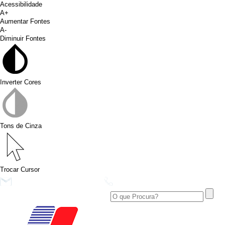
Acessibilidade
A+
Aumentar Fontes
A-
Diminuir Fontes
Inverter Cores
Tons de Cinza
Trocar Cursor
conims@conims.pr.gov.br
(46) 3313-3550
Ver no Facebook
Área Restrita
Ver no Instagram