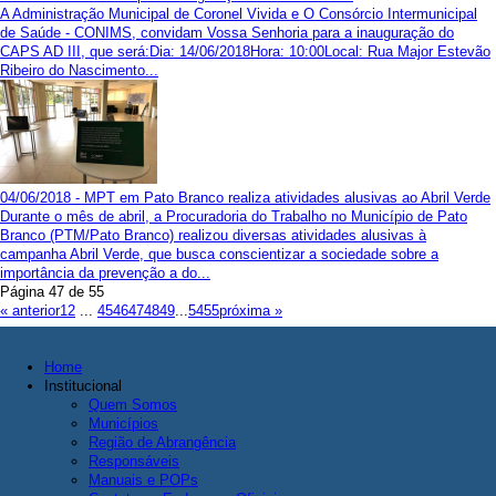
A Administração Municipal de Coronel Vivida e O Consórcio Intermunicipal
de Saúde - CONIMS, convidam Vossa Senhoria para a inauguração do
CAPS AD III, que será:Dia: 14/06/2018Hora: 10:00Local: Rua Major Estevão
Ribeiro do Nascimento...
04/06/2018 - MPT em Pato Branco realiza atividades alusivas ao Abril Verde
Durante o mês de abril, a Procuradoria do Trabalho no Município de Pato
Branco (PTM/Pato Branco) realizou diversas atividades alusivas à
campanha Abril Verde, que busca conscientizar a sociedade sobre a
importância da prevenção a do...
Página 47 de 55
« anterior
1
2
...
45
46
47
48
49
...
54
55
próxima »
Home
Institucional
Quem Somos
Municípios
Região de Abrangência
Responsáveis
Manuais e POPs