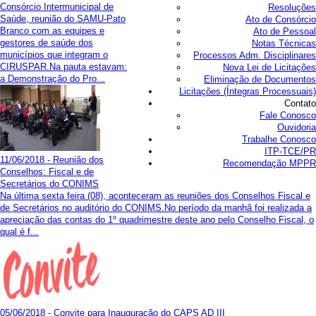
Consórcio Intermunicipal de
Resoluções
Saúde, reunião do SAMU-Pato
Ato de Consórcio
Branco com as equipes e
Ato de Pessoal
gestores de saúde dos
Notas Técnicas
municípios que integram o
Processos Adm. Disciplinares
CIRUSPAR.Na pauta estavam:
Nova Lei de Licitações
a Demonstração do Pro...
Eliminação de Documentos
Licitações (Íntegras Processuais)
Contato
Fale Conosco
Ouvidoria
Trabalhe Conosco
ITP-TCE/PR
11/06/2018 - Reunião dos
Recomendação MPPR
Conselhos: Fiscal e de
Secretários do CONIMS
Na última sexta feira (08), aconteceram as reuniões dos Conselhos Fiscal e
de Secretários no auditório do CONIMS.No período da manhã foi realizada a
apreciação das contas do 1º quadrimestre deste ano pelo Conselho Fiscal, o
qual é f...
05/06/2018 - Convite para Inauguração do CAPS AD III