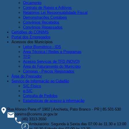
Orçamento
Contrato de Rateio e Aditivos
Relatórios Lei Responsabilidade Fiscal
Demonstrações Contábeis
Convênios Recebidos
Convênios Repassados
Certidões do CONIMS
Portal dos Empregados
Acessos dos Municípios
Leitor Biométrico - IDS
Área Técnica | Redes e Programas
TFD
Acesso Serviços de TFD (NOVO)
Área do Faturamento do Município
Compras - Preços Registrados
Área do Prestador
Serviço de Informação ao Cidadão
SIC Físico
e-SIC
Consulta de Pedidos
Estatísticas de acesso à informação
Rua Afonso Pena nº 1902 | Anchieta, Pato Branco - PR | 85.501-530
conims@conims.pr.gov.br
(46) 3313-3550
Ambulatório: Segunda à Sexta das 07:00 às 11:30 e 13:00
às 16:30,Sábado das 07:00 às 12:30.