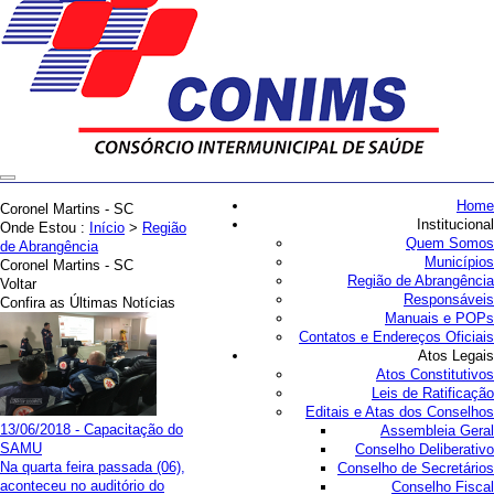
Home
Coronel Martins - SC
Institucional
Onde Estou :
Início
>
Região
Quem Somos
de Abrangência
Municípios
Coronel Martins - SC
Região de Abrangência
Voltar
Responsáveis
Confira as Últimas Notícias
Manuais e POPs
Contatos e Endereços Oficiais
Atos Legais
Atos Constitutivos
Leis de Ratificação
Editais e Atas dos Conselhos
13/06/2018 - Capacitação do
Assembleia Geral
SAMU
Conselho Deliberativo
Na quarta feira passada (06),
Conselho de Secretários
aconteceu no auditório do
Conselho Fiscal