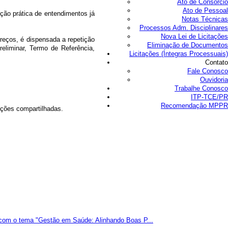
Ato de Consórcio
Ato de Pessoal
ação prática de entendimentos já
Notas Técnicas
Processos Adm. Disciplinares
Nova Lei de Licitações
reços, é dispensada a repetição
Eliminação de Documentos
eliminar, Termo de Referência,
Licitações (Íntegras Processuais)
Contato
Fale Conosco
Ouvidoria
Trabalhe Conosco
ITP-TCE/PR
Recomendação MPPR
ações compartilhadas.
 com o tema "Gestão em Saúde: Alinhando Boas P...