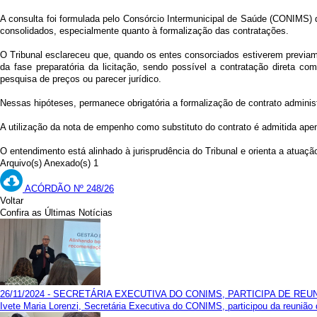
A consulta foi formulada pelo Consórcio Intermunicipal de Saúde (CONIMS) d
consolidados, especialmente quanto à formalização das contratações.
O Tribunal esclareceu que, quando os entes consorciados estiverem previam
da fase preparatória da licitação, sendo possível a contratação direta c
pesquisa de preços ou parecer jurídico.
Nessas hipóteses, permanece obrigatória a formalização de contrato administ
A utilização da nota de empenho como substituto do contrato é admitida apen
O entendimento está alinhado à jurisprudência do Tribunal e orienta a atuaç
Arquivo(s) Anexado(s) 1
ACÓRDÃO Nº 248/26
Voltar
Confira as Últimas Notícias
26/11/2024 - SECRETÁRIA EXECUTIVA DO CONIMS, PARTICIPA DE R
Ivete Maria Lorenzi, Secretária Executiva do CONIMS, participou da reuni