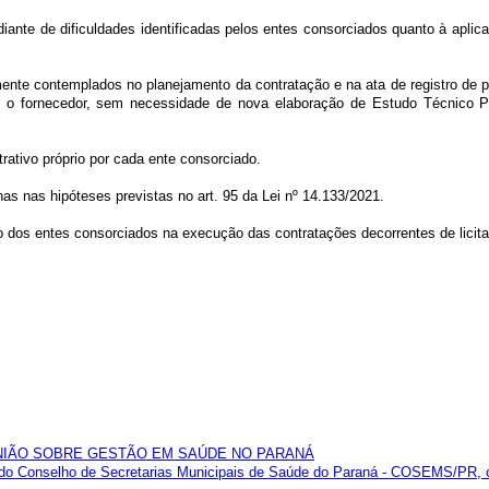
iante de dificuldades identificadas pelos entes consorciados quanto à aplic
ente contemplados no planejamento da contratação e na ata de registro de p
om o fornecedor, sem necessidade de nova elaboração de Estudo Técnico Pr
rativo próprio por cada ente consorciado.
as nas hipóteses previstas no art. 95 da Lei nº 14.133/2021.
ão dos entes consorciados na execução das contratações decorrentes de licit
EUNIÃO SOBRE GESTÃO EM SAÚDE NO PARANÁ
ão do Conselho de Secretarias Municipais de Saúde do Paraná - COSEMS/PR,