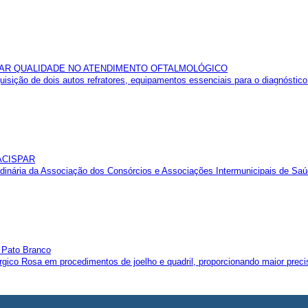
EVAR QUALIDADE NO ATENDIMENTO OFTALMOLÓGICO
isição de dois autos refratores, equipamentos essenciais para o diagnóstic
ACISPAR
dinária da Associação dos Consórcios e Associações Intermunicipais de Saú
m Pato Branco
rúrgico Rosa em procedimentos de joelho e quadril, proporcionando maior preci