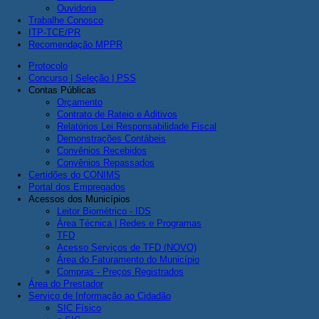
Ouvidoria
Trabalhe Conosco
ITP-TCE/PR
Recomendação MPPR
Protocolo
Concurso | Seleção | PSS
Contas Públicas
Orçamento
Contrato de Rateio e Aditivos
Relatórios Lei Responsabilidade Fiscal
Demonstrações Contábeis
Convênios Recebidos
Convênios Repassados
Certidões do CONIMS
Portal dos Empregados
Acessos dos Municípios
Leitor Biométrico - IDS
Área Técnica | Redes e Programas
TFD
Acesso Serviços de TFD (NOVO)
Área do Faturamento do Município
Compras - Preços Registrados
Área do Prestador
Serviço de Informação ao Cidadão
SIC Físico