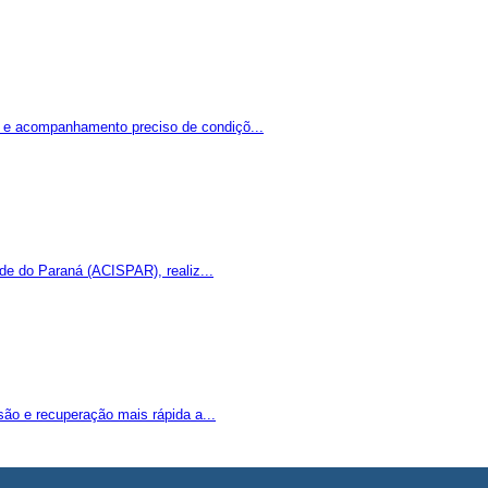
o e acompanhamento preciso de condiçõ...
de do Paraná (ACISPAR), realiz...
são e recuperação mais rápida a...