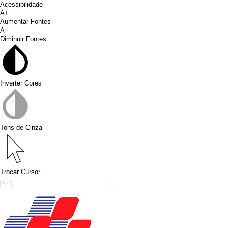
Acessibilidade
A+
Aumentar Fontes
A-
Diminuir Fontes
Inverter Cores
Tons de Cinza
Trocar Cursor
conims@conims.pr.gov.br
(46) 3313-3550
Ver no Faceb