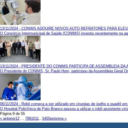
13/11/2024 - CONIMS ADQUIRE NOVOS AUTO REFRATORES PARA EL
O Consórcio Intermunicipal de Saúde (CONIMS) investiu recentemente na aqu
13/11/2024 - PRESIDENTE DO CONIMS PARTICIPA DE ASSEMBLEIA DA 
O Presidente do CONIMS, Sr. Paulo Horn, participou da Assembleia Geral Or
06/11/2024 - Robô começa a ser utilizado em cirurgias de joelho e quadril e
O Hospital Policlínica de Pato Branco passou a utilizar o robô assistente ci
Página 9 de 55
« anterior
1
2
...
7
8
9
10
11
...
54
55
próxima »