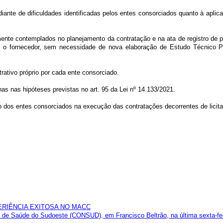
iante de dificuldades identificadas pelos entes consorciados quanto à aplic
ente contemplados no planejamento da contratação e na ata de registro de p
om o fornecedor, sem necessidade de nova elaboração de Estudo Técnico Pr
rativo próprio por cada ente consorciado.
as nas hipóteses previstas no art. 95 da Lei nº 14.133/2021.
ão dos entes consorciados na execução das contratações decorrentes de licit
PERIÊNCIA EXITOSA NO MACC
 de Saúde do Sudoeste (CONSUD), em Francisco Beltrão, na última sexta-feir