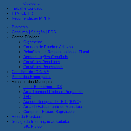
Ouvidoria
Trabalhe Conosco
ITP-TCE/PR
Recomendação MPPR
Protocolo
Concurso | Seleção | PSS
Contas Públicas
Orçamento
Contrato de Rateio e Aditivos
Relatórios Lei Responsabilidade Fiscal
Demonstrações Contábeis
Convênios Recebidos
Convênios Repassados
Certidões do CONIMS
Portal dos Empregados
Acessos dos Municípios
Leitor Biométrico - IDS
Área Técnica | Redes e Programas
TFD
Acesso Serviços de TFD (NOVO)
Área do Faturamento do Município
Compras - Preços Registrados
Área do Prestador
Serviço de Informação ao Cidadão
SIC Físico