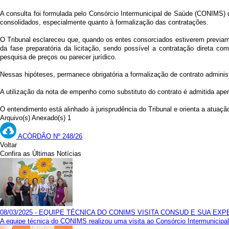
A consulta foi formulada pelo Consórcio Intermunicipal de Saúde (CONIMS) d
consolidados, especialmente quanto à formalização das contratações.
O Tribunal esclareceu que, quando os entes consorciados estiverem previam
da fase preparatória da licitação, sendo possível a contratação direta c
pesquisa de preços ou parecer jurídico.
Nessas hipóteses, permanece obrigatória a formalização de contrato administ
A utilização da nota de empenho como substituto do contrato é admitida apen
O entendimento está alinhado à jurisprudência do Tribunal e orienta a atuaç
Arquivo(s) Anexado(s) 1
ACÓRDÃO Nº 248/26
Voltar
Confira as Últimas Notícias
08/03/2025 - EQUIPE TÉCNICA DO CONIMS VISITA CONSUD E SUA EX
A equipe técnica do CONIMS realizou uma visita ao Consórcio Intermunicipal