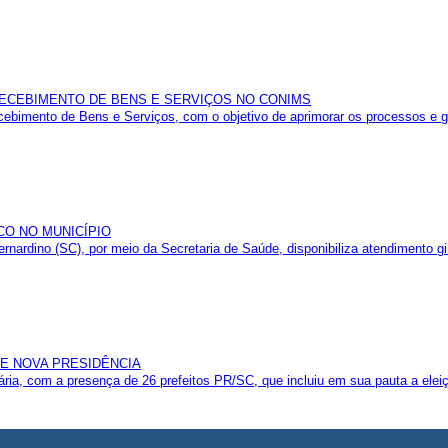
 RECEBIMENTO DE BENS E SERVIÇOS NO CONIMS
ebimento de Bens e Serviços, com o objetivo de aprimorar os processos e gar
CO NO MUNICÍPIO
rnardino (SC), por meio da Secretaria de Saúde, disponibiliza atendimento gi
GE NOVA PRESIDÊNCIA
ia, com a presença de 26 prefeitos PR/SC, que incluiu em sua pauta a eleiçã