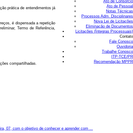
Ato de Consórcio
Ato de Pessoal
ação prática de entendimentos já
Notas Técnicas
Processos Adm. Disciplinares
Nova Lei de Licitações
reços, é dispensada a repetição
Eliminação de Documentos
eliminar, Termo de Referência,
Licitações (Íntegras Processuais)
Contato
Fale Conosco
Ouvidoria
Trabalhe Conosco
ITP-TCE/PR
Recomendação MPPR
ações compartilhadas.
a, 07, com o objetivo de conhecer e aprender com ...