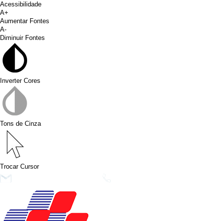
Acessibilidade
A+
Aumentar Fontes
A-
Diminuir Fontes
Inverter Cores
Tons de Cinza
Trocar Cursor
conims@conims.pr.gov.br
(46) 3313-3550
Ver no Faceb