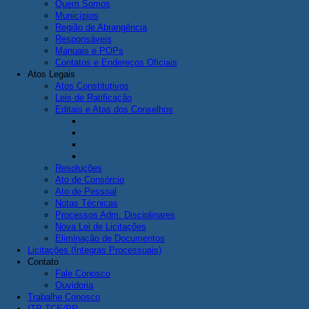
Quem Somos
Municípios
Região de Abrangência
Responsáveis
Manuais e POPs
Contatos e Endereços Oficiais
Atos Legais
Atos Constitutivos
Leis de Ratificação
Editais e Atas dos Conselhos
Resoluções
Ato de Consórcio
Ato de Pessoal
Notas Técnicas
Processos Adm. Disciplinares
Nova Lei de Licitações
Eliminação de Documentos
Licitações (Íntegras Processuais)
Contato
Fale Conosco
Ouvidoria
Trabalhe Conosco
ITP-TCE/PR