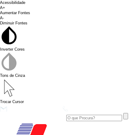
Acessibilidade
A+
Aumentar Fontes
A-
Diminuir Fontes
Inverter Cores
Tons de Cinza
Trocar Cursor
conims@conims.pr.gov.br
(46) 3313-3550
Ver no Facebook
Área Restrita
Ver no Instagram