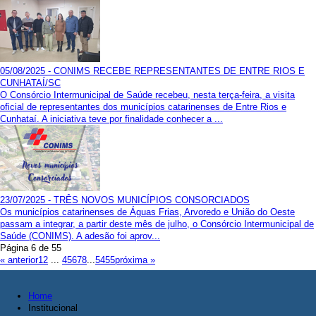
05/08/2025 - CONIMS RECEBE REPRESENTANTES DE ENTRE RIOS E
CUNHATAÍ/SC
O Consórcio Intermunicipal de Saúde recebeu, nesta terça-feira, a visita
oficial de representantes dos municípios catarinenses de Entre Rios e
Cunhataí. A iniciativa teve por finalidade conhecer a ...
23/07/2025 - TRÊS NOVOS MUNICÍPIOS CONSORCIADOS
Os municípios catarinenses de Águas Frias, Arvoredo e União do Oeste
passam a integrar, a partir deste mês de julho, o Consórcio Intermunicipal de
Saúde (CONIMS). A adesão foi aprov...
Página 6 de 55
« anterior
1
2
...
4
5
6
7
8
...
54
55
próxima »
Home
Institucional