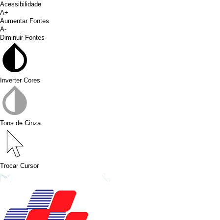
Acessibilidade
A+
Aumentar Fontes
A-
Diminuir Fontes
Inverter Cores
Tons de Cinza
Trocar Cursor
conims@conims.pr.gov.br
(46) 3313-3550
Ver no Faceb