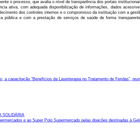
ente o processo, que avalia o nível de transparência dos portais instituciona
ncia ativa, com adequada disponibilização de informações, dados acessíve
rtalecimento dos controles internos e o compromisso da instituição com a gest
pública e com a prestação de serviços de saúde de forma transparente
 a capacitação “Benefícios da Laserterapia no Tratamento de Feridas”, reun
A SOLIDÁRIA
mercados e ao Super Polo Supermercado pelas doações destinadas à Geladeir