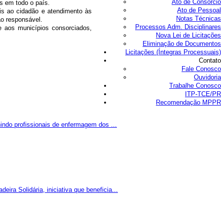
Ato de Consórcio
is em todo o país.
Ato de Pessoal
is ao cidadão e atendimento às
Notas Técnicas
ão responsável.
Processos Adm. Disciplinares
 aos municípios consorciados,
Nova Lei de Licitações
Eliminação de Documentos
Licitações (Íntegras Processuais)
Contato
Fale Conosco
Ouvidoria
Trabalhe Conosco
ITP-TCE/PR
Recomendação MPPR
indo profissionais de enfermagem dos ...
a Solidária, iniciativa que beneficia...