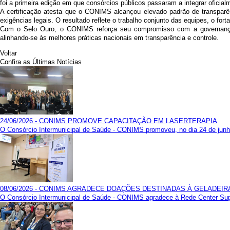
foi a primeira edição em que consórcios públicos passaram a integrar oficialm
A certificação atesta que o CONIMS alcançou elevado padrão de transparê
exigências legais. O resultado reflete o trabalho conjunto das equipes, o fo
Com o Selo Ouro, o CONIMS reforça seu compromisso com a governança 
alinhando-se às melhores práticas nacionais em transparência e controle.
Voltar
Confira as Últimas Notícias
24/06/2026 - CONIMS PROMOVE CAPACITAÇÃO EM LASERTERAPIA
O Consórcio Intermunicipal de Saúde - CONIMS promoveu, no dia 24 de junho,
08/06/2026 - CONIMS AGRADECE DOAÇÕES DESTINADAS À GELADEIR
O Consórcio Intermunicipal de Saúde - CONIMS agradece à Rede Center Super