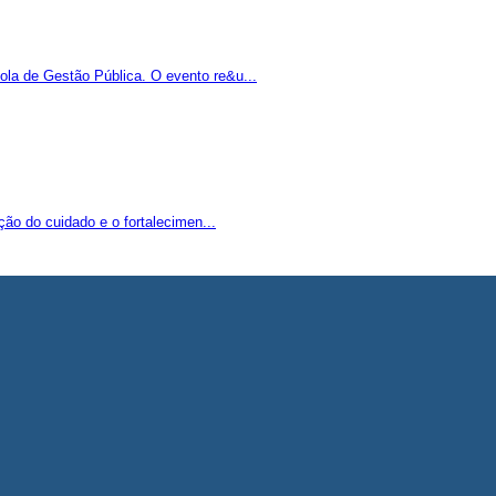
la de Gestão Pública. O evento re&u...
ão do cuidado e o fortalecimen...