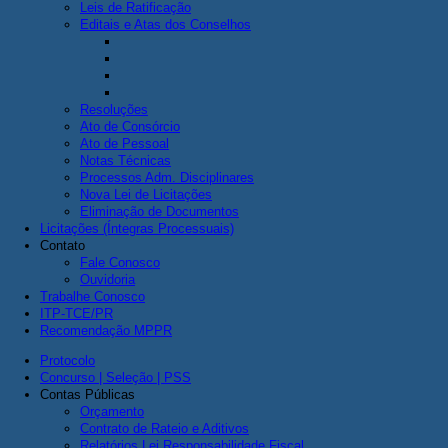
Leis de Ratificação
Editais e Atas dos Conselhos
Resoluções
Ato de Consórcio
Ato de Pessoal
Notas Técnicas
Processos Adm. Disciplinares
Nova Lei de Licitações
Eliminação de Documentos
Licitações (Íntegras Processuais)
Contato
Fale Conosco
Ouvidoria
Trabalhe Conosco
ITP-TCE/PR
Recomendação MPPR
Protocolo
Concurso | Seleção | PSS
Contas Públicas
Orçamento
Contrato de Rateio e Aditivos
Relatórios Lei Responsabilidade Fiscal