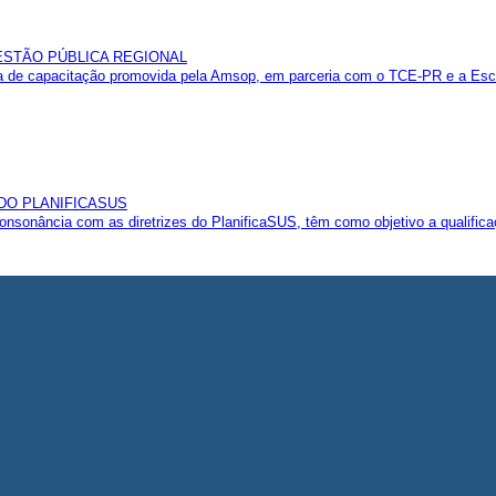
GESTÃO PÚBLICA REGIONAL
 de capacitação promovida pela Amsop, em parceria com o TCE-PR e a Esco
 DO PLANIFICASUS
sonância com as diretrizes do PlanificaSUS, têm como objetivo a qualificaç