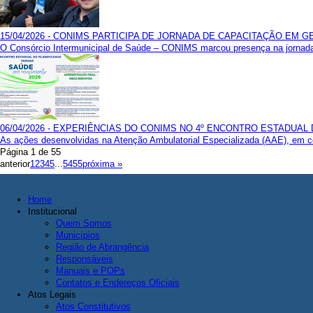
15/04/2026 - CONIMS PARTICIPA DE JORNADA DE CAPACITAÇÃO EM 
O Consórcio Intermunicipal de Saúde – CONIMS marcou presença na jornada
06/04/2026 - EXPERIÊNCIAS DO CONIMS NO 4º ENCONTRO ESTADUAL
As ações desenvolvidas na Atenção Ambulatorial Especializada (AAE), em con
Página 1 de 55
anterior
1
2
3
4
5
...
54
55
próxima »
Home
Institucional
Quem Somos
Municípios
Região de Abrangência
Responsáveis
Manuais e POPs
Contatos e Endereços Oficiais
Atos Legais
Atos Constitutivos