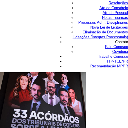
Resoluções
Ato de Consórcio
Ato de Pessoal
Notas Técnicas
Processos Adm. Disciplinares
Nova Lei de Licitações
Eliminação de Documentos
Licitações (Íntegras Processuais)
Contato
Fale Conosco
Ouvidoria
Trabalhe Conosco
ITP-TCE/PR
Recomendação MPPR