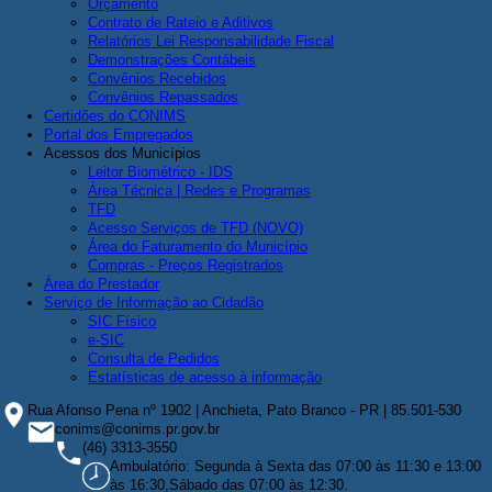
Orçamento
Contrato de Rateio e Aditivos
Relatórios Lei Responsabilidade Fiscal
Demonstrações Contábeis
Convênios Recebidos
Convênios Repassados
Certidões do CONIMS
Portal dos Empregados
Acessos dos Municípios
Leitor Biométrico - IDS
Área Técnica | Redes e Programas
TFD
Acesso Serviços de TFD (NOVO)
Área do Faturamento do Município
Compras - Preços Registrados
Área do Prestador
Serviço de Informação ao Cidadão
SIC Físico
e-SIC
Consulta de Pedidos
Estatísticas de acesso à informação
Rua Afonso Pena nº 1902 | Anchieta, Pato Branco - PR | 85.501-530
conims@conims.pr.gov.br
(46) 3313-3550
Ambulatório: Segunda à Sexta das 07:00 às 11:30 e 13:00
às 16:30,Sábado das 07:00 às 12:30.