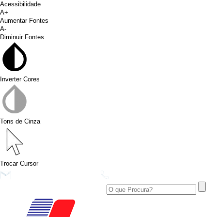
Acessibilidade
A+
Aumentar Fontes
A-
Diminuir Fontes
Inverter Cores
Tons de Cinza
Trocar Cursor
conims@conims.pr.gov.br
(46) 3313-3550
Ver no Facebook
Área Restrita
Ver no Instagram