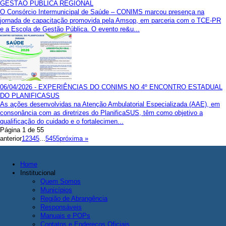
GESTÃO PÚBLICA REGIONAL
O Consórcio Intermunicipal de Saúde – CONIMS marcou presença na
jornada de capacitação promovida pela Amsop, em parceria com o TCE-PR
e a Escola de Gestão Pública. O evento re&u...
06/04/2026 - EXPERIÊNCIAS DO CONIMS NO 4º ENCONTRO ESTADUAL
DO PLANIFICASUS
As ações desenvolvidas na Atenção Ambulatorial Especializada (AAE), em
consonância com as diretrizes do PlanificaSUS, têm como objetivo a
qualificação do cuidado e o fortalecimen...
Página 1 de 55
anterior
1
2
3
4
5
...
54
55
próxima »
Home
Institucional
Quem Somos
Municípios
Região de Abrangência
Responsáveis
Manuais e POPs
Contatos e Endereços Oficiais