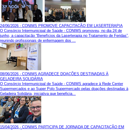
24/06/2026 - CONIMS PROMOVE CAPACITAÇÃO EM LASERTERAPIA
O Consórcio Intermunicipal de Saúde - CONIMS promoveu, no dia 24 de
junho, a capacitação “Benefícios da Laserterapia no Tratamento de Feridas”,
reunindo profissionais de enfermagem dos ...
08/06/2026 - CONIMS AGRADECE DOAÇÕES DESTINADAS À
GELADEIRA SOLIDÁRIA
O Consórcio Intermunicipal de Saúde - CONIMS agradece à Rede Center
Supermercados e ao Super Polo Supermercado pelas doações destinadas à
Geladeira Solidária, iniciativa que beneficia...
15/04/2026 - CONIMS PARTICIPA DE JORNADA DE CAPACITAÇÃO EM