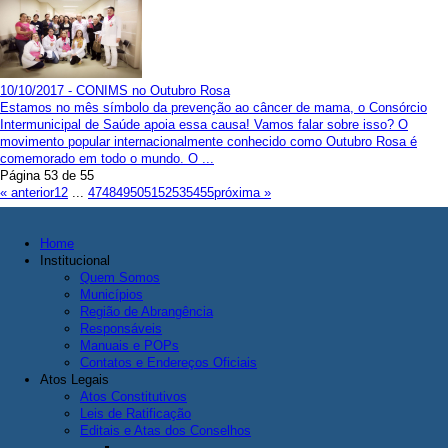
10/10/2017 - CONIMS no Outubro Rosa
Estamos no mês símbolo da prevenção ao câncer de mama, o Consórcio
Intermunicipal de Saúde apoia essa causa! Vamos falar sobre isso? O
movimento popular internacionalmente conhecido como Outubro Rosa é
comemorado em todo o mundo. O ...
Página 53 de 55
« anterior
1
2
...
47
48
49
50
51
52
53
54
55
próxima »
Home
Institucional
Quem Somos
Municípios
Região de Abrangência
Responsáveis
Manuais e POPs
Contatos e Endereços Oficiais
Atos Legais
Atos Constitutivos
Leis de Ratificação
Editais e Atas dos Conselhos