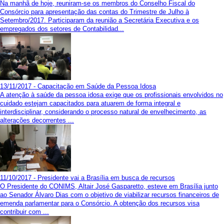
Na manhã de hoje, reuniram-se os membros do Conselho Fiscal do
Consórcio para apresentação das contas do Trimestre de Julho à
Setembro/2017. Participaram da reunião a Secretária Executiva e os
empregados dos setores de Contabilidad...
13/11/2017 - Capacitação em Saúde da Pessoa Idosa
A atenção à saúde da pessoa idosa exige que os profissionais envolvidos no
cuidado estejam capacitados para atuarem de forma integral e
interdisciplinar, considerando o processo natural de envelhecimento, as
alterações decorrentes ...
11/10/2017 - Presidente vai a Brasília em busca de recursos
O Presidente do CONIMS, Altair José Gasparetto, esteve em Brasília junto
ao Senador Álvaro Dias com o objetivo de viabilizar recursos financeiros de
emenda parlamentar para o Consórcio. A obtenção dos recursos visa
contribuir com ...