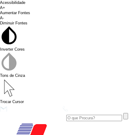
Acessibilidade
A+
Aumentar Fontes
A-
Diminuir Fontes
Inverter Cores
Tons de Cinza
Trocar Cursor
conims@conims.pr.gov.br
(46) 3313-3550
Ver no Facebook
Área Restrita
Ver no Instagram