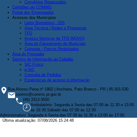
Convênios Repassados
Certidões do CONIMS
Portal dos Empregados
Acessos dos Municípios
Leitor Biométrico - IDS
Área Técnica | Redes e Programas
TFD
Acesso Serviços de TFD (NOVO)
Área do Faturamento do Município
Compras - Preços Registrados
Área do Prestador
Serviço de Informação ao Cidadão
SIC Físico
e-SIC
Consulta de Pedidos
Estatísticas de acesso à informação
Rua Afonso Pena nº 1902 | Anchieta, Pato Branco - PR | 85.501-530
conims@conims.pr.gov.br
(46) 3313-3550
Ambulatório: Segunda à Sexta das 07:00 às 11:30 e 13:00
às 16:30,Sábado das 07:00 às 12:30.
Administrativo: Segunda à Sexta das 07:30 às 11:30 e 13:00 às 17:00.
Última atualização: 07/08/2026 15:24:48