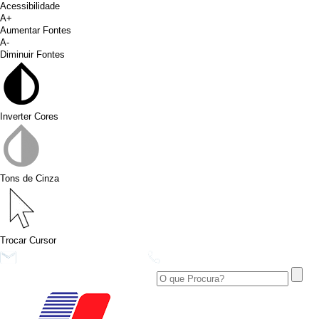
Acessibilidade
A+
Aumentar Fontes
A-
Diminuir Fontes
Inverter Cores
Tons de Cinza
Trocar Cursor
conims@conims.pr.gov.br
(46) 3313-3550
Ver no Facebook
Área Restrita
Ver no Instagram