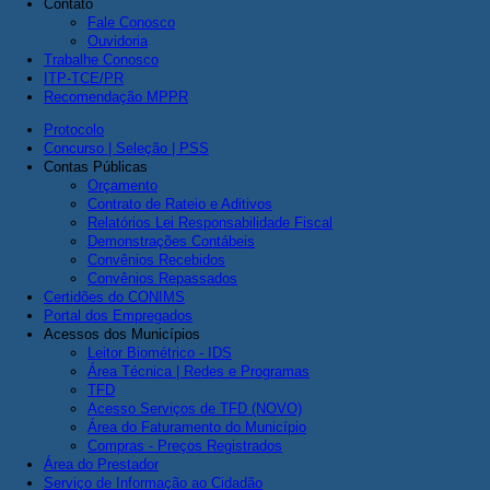
Contato
Fale Conosco
Ouvidoria
Trabalhe Conosco
ITP-TCE/PR
Recomendação MPPR
Protocolo
Concurso | Seleção | PSS
Contas Públicas
Orçamento
Contrato de Rateio e Aditivos
Relatórios Lei Responsabilidade Fiscal
Demonstrações Contábeis
Convênios Recebidos
Convênios Repassados
Certidões do CONIMS
Portal dos Empregados
Acessos dos Municípios
Leitor Biométrico - IDS
Área Técnica | Redes e Programas
TFD
Acesso Serviços de TFD (NOVO)
Área do Faturamento do Município
Compras - Preços Registrados
Área do Prestador
Serviço de Informação ao Cidadão