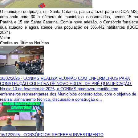
O município de Ipuaçu, em Santa Catarina, passa a fazer parte do CONIMS,
ampliando para 30 o número de municípios consorciados, sendo 15 no
Paraná e 15 em Santa Catarina. Com a nova adesão, o Consórcio fortalece
sua atuação e agora atende uma população de 386.442 habitantes (IBGE
2024).
Voltar
Confira as Últimas Notícias
18/02/2026 - CONIMS REALIZA REUNIÃO COM ENFERMEIROS PARA
CONSTRUÇÃO COLETIVA DE NOVO EDITAL DE PRÉ-QUALIFICAÇÃO.
No dia 10 de fevereiro de 2026, o CONIMS promoveu reunião com
enfermeiros representantes dos Municípios consorciados, com o objetivo de
realizar alinhamento técnico, discussão e construção c...
16/12/2025 - CONSÓRCIOS RECEBEM INVESTIMENTO