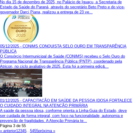
No dia 15 de dezembro de 2025, no Palácio de Iguaçu, a Secretaria de
Estado da Saúde do Paraná, através do secretário Beto Preto e do vice-
governador Darci Piana, realizou a entrega de 23 ve...
05/12/2025 - CONIMS CONQUISTA SELO OURO EM TRANSPARÊNCIA
PÚBLICA
O Consórcio Intermunicipal de Saúde (CONIMS) recebeu o Selo Ouro do
Programa Nacional de Transparência Pública (PNTP), coordenado pela
Atricon, no ciclo avaliativo de 2025. Esta foi a primeira ediç&...
01/12/2025 - CAPACITAÇÃO EM SAÚDE DA PESSOA IDOSA FORTALECE
O CUIDADO INTEGRAL NA ATENÇÃO PRIMÁRIA
A saúde da pessoa idosa, conforme orienta a Linha-Guia do Estado, deve
ser cuidada de forma integral, com foco na funcionalidade, autonomia e
prevenção de fragilidades. A Atenção Primária te...
Página 3 de 55
« anterior
1
2
3
4
5
...
54
55
próxima »