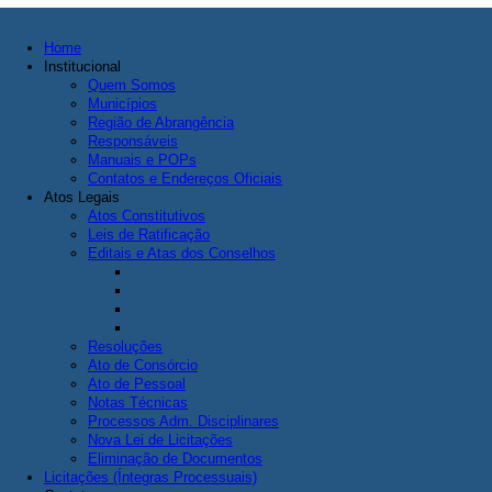
Home
Institucional
Quem Somos
Municípios
Região de Abrangência
Responsáveis
Manuais e POPs
Contatos e Endereços Oficiais
Atos Legais
Atos Constitutivos
Leis de Ratificação
Editais e Atas dos Conselhos
Resoluções
Ato de Consórcio
Ato de Pessoal
Notas Técnicas
Processos Adm. Disciplinares
Nova Lei de Licitações
Eliminação de Documentos
Licitações (Íntegras Processuais)