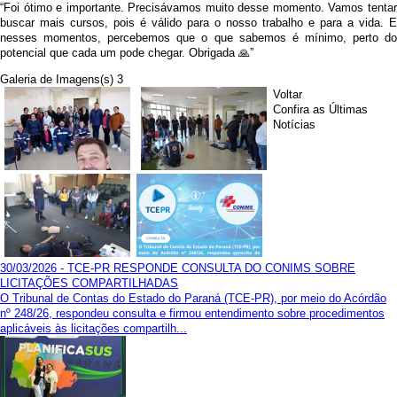
“Foi ótimo e importante. Precisávamos muito desse momento. Vamos tentar
buscar mais cursos, pois é válido para o nosso trabalho e para a vida. E
nesses momentos, percebemos que o que sabemos é mínimo, perto do
potencial que cada um pode chegar. Obrigada 🙏”
Galeria de Imagens(s) 3
Voltar
Confira as Últimas
Notícias
30/03/2026 - TCE-PR RESPONDE CONSULTA DO CONIMS SOBRE
LICITAÇÕES COMPARTILHADAS
O Tribunal de Contas do Estado do Paraná (TCE-PR), por meio do Acórdão
nº 248/26, respondeu consulta e firmou entendimento sobre procedimentos
aplicáveis às licitações compartilh...