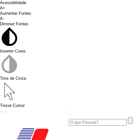
Acessibilidade
A+
Aumentar Fontes
A-
Diminuir Fontes
Inverter Cores
Tons de Cinza
Trocar Cursor
conims@conims.pr.gov.br
(46) 3313-3550
Ver no Facebook
Área Restrita
Ver no Instagram