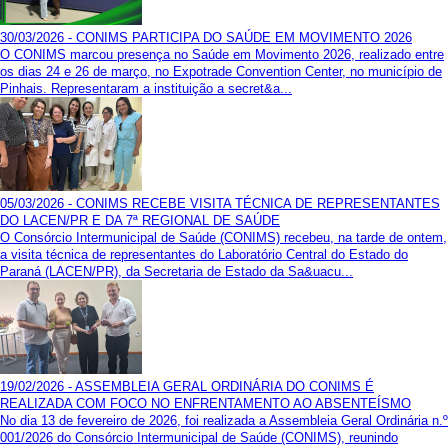
30/03/2026 - CONIMS PARTICIPA DO SAÚDE EM MOVIMENTO 2026
O CONIMS marcou presença no Saúde em Movimento 2026, realizado entre
os dias 24 e 26 de março, no Expotrade Convention Center, no município de
Pinhais. Representaram a instituição a secret&a...
05/03/2026 - CONIMS RECEBE VISITA TÉCNICA DE REPRESENTANTES
DO LACEN/PR E DA 7ª REGIONAL DE SAÚDE
O Consórcio Intermunicipal de Saúde (CONIMS) recebeu, na tarde de ontem,
a visita técnica de representantes do Laboratório Central do Estado do
Paraná (LACEN/PR), da Secretaria de Estado da Sa&uacu...
19/02/2026 - ASSEMBLEIA GERAL ORDINÁRIA DO CONIMS É
REALIZADA COM FOCO NO ENFRENTAMENTO AO ABSENTEÍSMO
No dia 13 de fevereiro de 2026, foi realizada a Assembleia Geral Ordinária n.º
001/2026 do Consórcio Intermunicipal de Saúde (CONIMS), reunindo