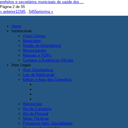
prefeitos e secretários municipais de saúde dos ...
Página 2 de 55
« anterior
1
2
3
4
5
...
54
55
próxima »
Home
Institucional
Quem Somos
Municípios
Região de Abrangência
Responsáveis
Manuais e POPs
Contatos e Endereços Oficiais
Atos Legais
Atos Constitutivos
Leis de Ratificação
Editais e Atas dos Conselhos
Resoluções
Ato de Consórcio
Ato de Pessoal
Notas Técnicas
Processos Adm. Disciplinares