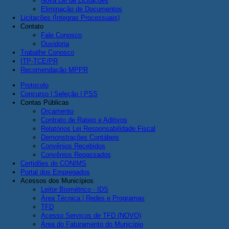
Nova Lei de Licitações
Eliminação de Documentos
Licitações (Íntegras Processuais)
Contato
Fale Conosco
Ouvidoria
Trabalhe Conosco
ITP-TCE/PR
Recomendação MPPR
Protocolo
Concurso | Seleção | PSS
Contas Públicas
Orçamento
Contrato de Rateio e Aditivos
Relatórios Lei Responsabilidade Fiscal
Demonstrações Contábeis
Convênios Recebidos
Convênios Repassados
Certidões do CONIMS
Portal dos Empregados
Acessos dos Municípios
Leitor Biométrico - IDS
Área Técnica | Redes e Programas
TFD
Acesso Serviços de TFD (NOVO)
Área do Faturamento do Município