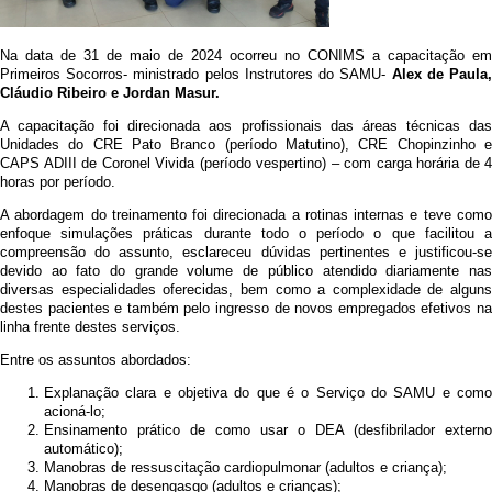
Na data de 31 de maio de 2024 ocorreu no CONIMS a capacitação em
Primeiros Socorros- ministrado pelos Instrutores do SAMU-
Alex de Paula
Cláudio Ribeiro e Jordan Masur.
A capacitação foi direcionada aos profissionais das áreas técnicas das
Unidades do CRE Pato Branco (período Matutino), CRE Chopinzinho e
CAPS ADIII de Coronel Vivida (período vespertino) – com carga horária de 4
horas por período.
A abordagem do treinamento foi direcionada a rotinas internas e teve como
enfoque simulações práticas durante todo o período o que facilitou a
compreensão do assunto, esclareceu dúvidas pertinentes e justificou-se
devido ao fato do grande volume de público atendido diariamente nas
diversas especialidades oferecidas, bem como a complexidade de alguns
destes pacientes e também pelo ingresso de novos empregados efetivos na
linha frente destes serviços.
Entre os assuntos abordados:
Explanação clara e objetiva do que é o Serviço do SAMU e como
acioná-lo;
Ensinamento prático de como usar o DEA (desfibrilador externo
automático);
Manobras de ressuscitação cardiopulmonar (adultos e criança);
Manobras de desengasgo (adultos e crianças);