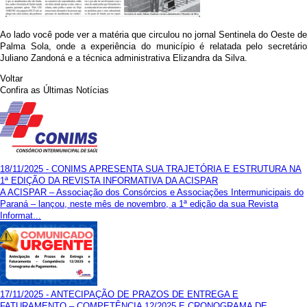
Ao lado você pode ver a matéria que circulou no jornal Sentinela do Oeste de
Palma Sola, onde a experiência do município é relatada pelo secretário
Juliano Zandoná e a técnica administrativa Elizandra da Silva.
Voltar
Confira as Últimas Notícias
18/11/2025 - CONIMS APRESENTA SUA TRAJETÓRIA E ESTRUTURA NA
1ª EDIÇÃO DA REVISTA INFORMATIVA DA ACISPAR
A ACISPAR – Associação dos Consórcios e Associações Intermunicipais do
Paraná – lançou, neste mês de novembro, a 1ª edição da sua Revista
Informat...
17/11/2025 - ANTECIPAÇÃO DE PRAZOS DE ENTREGA E
FATURAMENTO – COMPETÊNCIA 12/2025 E CRONOGRAMA DE