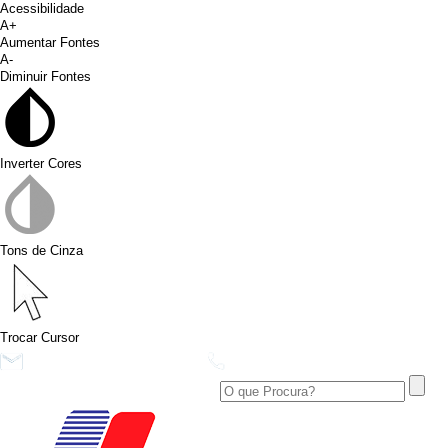
Acessibilidade
A+
Aumentar Fontes
A-
Diminuir Fontes
Inverter Cores
Tons de Cinza
Trocar Cursor
conims@conims.pr.gov.br
(46) 3313-3550
Ver no Facebook
Área Restrita
Ver no Instagram