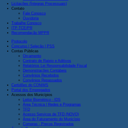
Licitações (Íntegras Processuais)
Contato
Fale Conosco
Ouvidoria
Trabalhe Conosco
ITP-TCE/PR
Recomendação MPPR
Protocolo
Concurso | Seleção | PSS
Contas Públicas
Orçamento
Contrato de Rateio e Aditivos
Relatórios Lei Responsabilidade Fiscal
Demonstrações Contábeis
Convênios Recebidos
Convênios Repassados
Certidões do CONIMS
Portal dos Empregados
Acessos dos Municípios
Leitor Biométrico - IDS
Área Técnica | Redes e Programas
TFD
Acesso Serviços de TFD (NOVO)
Área do Faturamento do Município
Compras - Preços Registrados