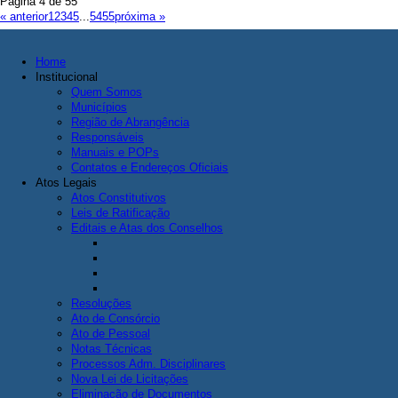
Página 4 de 55
« anterior
1
2
3
4
5
...
54
55
próxima »
Home
Institucional
Quem Somos
Municípios
Região de Abrangência
Responsáveis
Manuais e POPs
Contatos e Endereços Oficiais
Atos Legais
Atos Constitutivos
Leis de Ratificação
Editais e Atas dos Conselhos
Resoluções
Ato de Consórcio
Ato de Pessoal
Notas Técnicas
Processos Adm. Disciplinares
Nova Lei de Licitações
Eliminação de Documentos