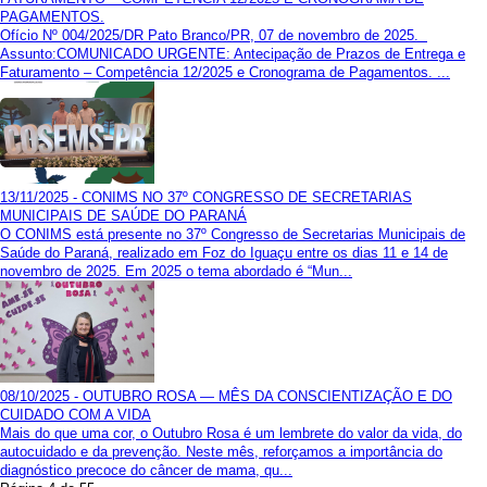
PAGAMENTOS.
Ofício Nº 004/2025/DR Pato Branco/PR, 07 de novembro de 2025.
Assunto:COMUNICADO URGENTE: Antecipação de Prazos de Entrega e
Faturamento – Competência 12/2025 e Cronograma de Pagamentos. ...
13/11/2025 - CONIMS NO 37º CONGRESSO DE SECRETARIAS
MUNICIPAIS DE SAÚDE DO PARANÁ
O CONIMS está presente no 37º Congresso de Secretarias Municipais de
Saúde do Paraná, realizado em Foz do Iguaçu entre os dias 11 e 14 de
novembro de 2025. Em 2025 o tema abordado é “Mun...
08/10/2025 - OUTUBRO ROSA — MÊS DA CONSCIENTIZAÇÃO E DO
CUIDADO COM A VIDA
Mais do que uma cor, o Outubro Rosa é um lembrete do valor da vida, do
autocuidado e da prevenção. Neste mês, reforçamos a importância do
diagnóstico precoce do câncer de mama, qu...