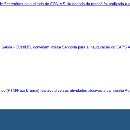
 de Secretários no auditório do CONIMS.No período da manhã foi realizada a 
de Saúde - CONIMS, convidam Vossa Senhoria para a inauguração do CAPS AD 
anco (PTM/Pato Branco) realizou diversas atividades alusivas à campanha Abr