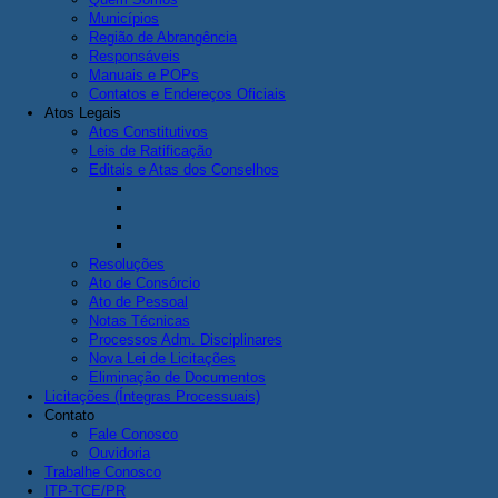
Municípios
Região de Abrangência
Responsáveis
Manuais e POPs
Contatos e Endereços Oficiais
Atos Legais
Atos Constitutivos
Leis de Ratificação
Editais e Atas dos Conselhos
Resoluções
Ato de Consórcio
Ato de Pessoal
Notas Técnicas
Processos Adm. Disciplinares
Nova Lei de Licitações
Eliminação de Documentos
Licitações (Íntegras Processuais)
Contato
Fale Conosco
Ouvidoria
Trabalhe Conosco
ITP-TCE/PR