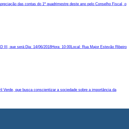
apreciação das contas do 1º quadrimestre deste ano pelo Conselho Fiscal, o
III, que será:Dia: 14/06/2018Hora: 10:00Local: Rua Major Estevão Ribeiro
il Verde, que busca conscientizar a sociedade sobre a importância da