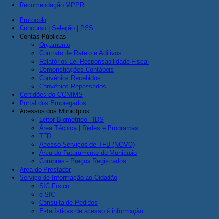
Recomendação MPPR
Protocolo
Concurso | Seleção | PSS
Contas Públicas
Orçamento
Contrato de Rateio e Aditivos
Relatórios Lei Responsabilidade Fiscal
Demonstrações Contábeis
Convênios Recebidos
Convênios Repassados
Certidões do CONIMS
Portal dos Empregados
Acessos dos Municípios
Leitor Biométrico - IDS
Área Técnica | Redes e Programas
TFD
Acesso Serviços de TFD (NOVO)
Área do Faturamento do Município
Compras - Preços Registrados
Área do Prestador
Serviço de Informação ao Cidadão
SIC Físico
e-SIC
Consulta de Pedidos
Estatísticas de acesso à informação