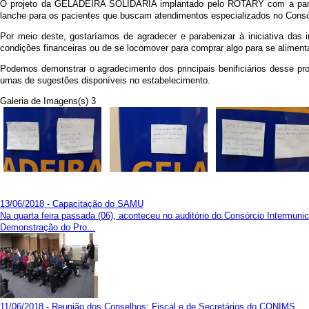
O projeto da GELADEIRA SOLIDÁRIA implantado pelo ROTARY com a parce
lanche para os pacientes que buscam atendimentos especializados no Cons
Por meio deste, gostaríamos de agradecer e parabenizar à iniciativa das 
condições financeiras ou
de se locomover
para comprar algo para se aliment
Podemos demonstrar o agradecimento dos principais benificiários desse pro
urnas de sugestões disponíveis no estabelecimento.
Galeria de Imagens(s) 3
13/06/2018 - Capacitação do SAMU
Na quarta feira passada (06), aconteceu no auditório do Consórcio Interm
Demonstração do Pro...
11/06/2018 - Reunião dos Conselhos: Fiscal e de Secretários do CONIMS