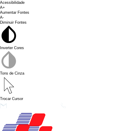
Acessibilidade
A+
Aumentar Fontes
A-
Diminuir Fontes
Inverter Cores
Tons de Cinza
Trocar Cursor
conims@conims.pr.gov.br
(46) 3313-3550
Ver no Faceb