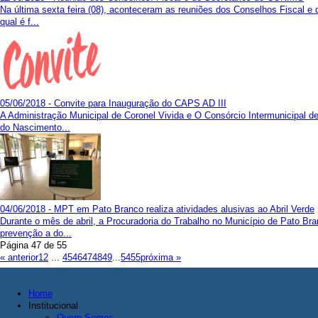
Na última sexta feira (08), aconteceram as reuniões dos Conselhos Fiscal e
qual é f...
05/06/2018 - Convite para Inauguração do CAPS AD III
A Administração Municipal de Coronel Vivida e O Consórcio Intermunicipal 
do Nascimento...
04/06/2018 - MPT em Pato Branco realiza atividades alusivas ao Abril Verde
Durante o mês de abril, a Procuradoria do Trabalho no Município de Pato Br
prevenção a do...
Página 47 de 55
« anterior
1
2
...
45
46
47
48
49
...
54
55
próxima »
Home
Institucional
Quem Somos