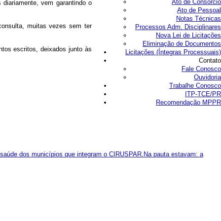
Ato de Consórcio
diariamente, vem garantindo o
Ato de Pessoal
Notas Técnicas
 consulta, muitas vezes sem ter
Processos Adm. Disciplinares
Nova Lei de Licitações
Eliminação de Documentos
tos escritos, deixados junto às
Licitações (Íntegras Processuais)
Contato
Fale Conosco
Ouvidoria
Trabalhe Conosco
ITP-TCE/PR
Recomendação MPPR
de saúde dos municípios que integram o CIRUSPAR.Na pauta estavam: a